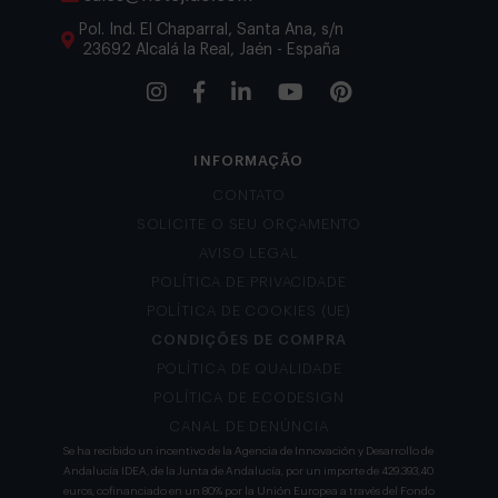
Pol. Ind. El Chaparral, Santa Ana, s/n
23692 Alcalá la Real, Jaén - España
INFORMAÇÃO
CONTATO
SOLICITE O SEU ORÇAMENTO
AVISO LEGAL
POLÍTICA DE PRIVACIDADE
POLÍTICA DE COOKIES (UE)
CONDIÇÕES DE COMPRA
POLÍTICA DE QUALIDADE
POLÍTICA DE ECODESIGN
CANAL DE DENÚNCIA
Se ha recibido un incentivo de la Agencia de Innovación y Desarrollo de
Andalucía IDEA, de la Junta de Andalucía, por un importe de 429.393,40
euros, cofinanciado en un 80% por la Unión Europea a través del Fondo