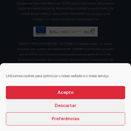
Europeo de Desarrollo Regional, FEDER para la realización del proyecto
LÍNEA DE FABRICACION DE PRODUCTOS ECODESECHABLES PARA LOS
CANALES DE HORECA, INDUSTRIA Y SANITARIO con el objetivo de
conseguir un tejido empresarial más competitivo.
DISEÑO Y APLICACIONES DEL NO TEJIDO ha llevado a cabo un nuevo
proyecto con número de expediente IDI- 20230827 que ha sido apoyado
por el CDTI en su convocatoria de ayudas para proyecto de la Línea
Directa de Expansión para el proyecto denominado "Incorporación de
nuevas tecnologías de manipulación e impresión de materiales
sostenibles para favorecer el ecodiseño en el ámbito del packaging"
recibiendo en concepto de ayuda parcialmente reembolsable un 75%
Utilizamos cookies para optimizar o nosso website e o nosso serviço.
sobre el presupuesto total de 203.330,00€.
Acepto
Descartar
Preferências