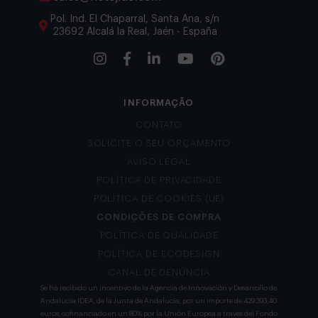
Pol. Ind. El Chaparral, Santa Ana, s/n
23692 Alcalá la Real, Jaén - España
INFORMAÇÃO
CONTATO
SOLICITE O SEU ORÇAMENTO
AVISO LEGAL
POLÍTICA DE PRIVACIDADE
POLÍTICA DE COOKIES (UE)
CONDIÇÕES DE COMPRA
POLÍTICA DE QUALIDADE
POLÍTICA DE ECODESIGN
CANAL DE DENÚNCIA
Se ha recibido un incentivo de la Agencia de Innovación y Desarrollo de
Andalucía IDEA, de la Junta de Andalucía, por un importe de 429.393,40
euros, cofinanciado en un 80% por la Unión Europea a través del Fondo