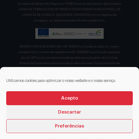
Europeo de Desarrollo Regional, FEDER para la realización del proyecto
LÍNEA DE FABRICACION DE PRODUCTOS ECODESECHABLES PARA LOS
CANALES DE HORECA, INDUSTRIA Y SANITARIO con el objetivo de
conseguir un tejido empresarial más competitivo.
DISEÑO Y APLICACIONES DEL NO TEJIDO ha llevado a cabo un nuevo
proyecto con número de expediente IDI- 20230827 que ha sido apoyado
por el CDTI en su convocatoria de ayudas para proyecto de la Línea
Directa de Expansión para el proyecto denominado "Incorporación de
nuevas tecnologías de manipulación e impresión de materiales
sostenibles para favorecer el ecodiseño en el ámbito del packaging"
recibiendo en concepto de ayuda parcialmente reembolsable un 75%
Utilizamos cookies para optimizar o nosso website e o nosso serviço.
sobre el presupuesto total de 203.330,00€.
Acepto
Descartar
Preferências