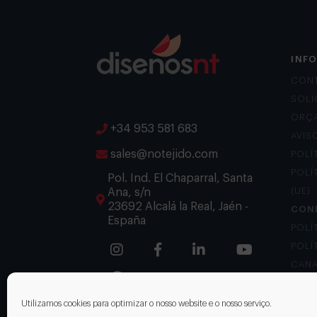
INF
CON
SOLI
ORÇ
+34 953 581 683
AVIS
sales@notejido.com
POLÍ
POLÍ
Pol. Ind. El Chaparral, Santa
Ana, s/n
(UE)
23692 Alcalá la Real, Jaén -
CON
España
POLÍ
POLÍ
CANA
Utilizamos cookies para optimizar o nosso website e o nosso serviço.