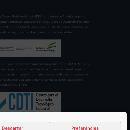
y Desarrollo de Andalucía IDEA, de la Junta de Andalucía, por un
a Unión Europea a través del Fondo Europeo de Desarrollo Regional,
BRICACION DE PRODUCTOS ECODESECHABLES PARA LOS CANALES DE
 de conseguir un tejido empresarial más competitivo.
n nuevo proyecto con número de expediente IDI- 20230827 que ha
para proyecto de la Línea Directa de Expansión para el proyecto
pulación e impresión de materiales sostenibles para favorecer el
 concepto de ayuda parcialmente reembolsable un 75% sobre el
total de 203.330,00€.
Descartar
Preferências