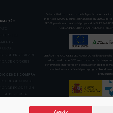
Se ha recibido un incentivo de la Agencia de Innovación 
importe de 429.393,40 euros, cofinanciado en un 80% por l
ORMAÇÃO
FEDER para la realización del proyecto LÍNEA DE FA
HORECA, INDUSTRIA Y SANITARIO con el objetivo
TATO
CITE O SEU
AMENTO
O LEGAL
TICA DE PRIVACIDADE
DISEÑO Y APLICACIONES DEL NO TEJIDO ha llevado a cabo u
sido apoyado por el CDTI en su convocatoria de ayudas 
TICA DE COOKIES
denominado "Incorporación de nuevas tecnologías de mani
ecodiseño en el ámbito del packaging" recibiendo en
presupuesto 
DIÇÕES DE COMPRA
TICA DE QUALIDADE
TICA DE ECODESIGN
L DE DENÚNCIA
Acepto