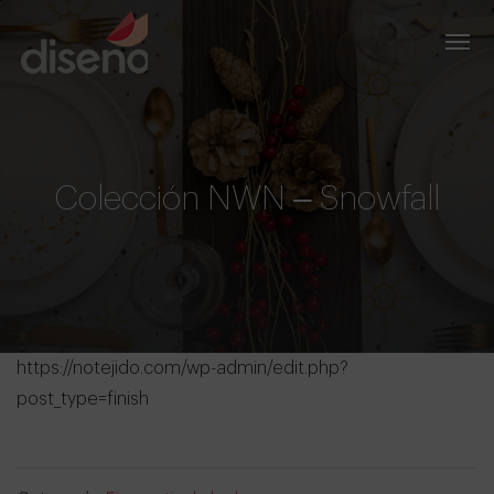
Colección NWN – Snowfall
https://notejido.com/wp-admin/edit.php?
post_type=finish