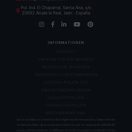
Pol. Ind. El Chaparral, Santa Ana, s/n
23692 Alcalá la Real, Jaén - España
INFORMATIONEN
KONTAKT
ANFRAGE FÜR EIN ANGEBOT
RECHTLICHE WARNUNG
DATENSCHUTZ-BESTIMMUNGEN
COOKIES-POLITIK (UE)
EINKAUFSBEDINGUNGEN
QUALITÄTSPOLITIK
ÖKODESIGN-POLITIK
BESCHWERDEKANAL
Se ha recibido un incentivo de la Agencia de Innovación y Desarrollo de
Andalucía IDEA, de la Junta de Andalucía, por un importe de 429.393,40
euros, cofinanciado en un 80% por la Unión Europea a través del Fondo