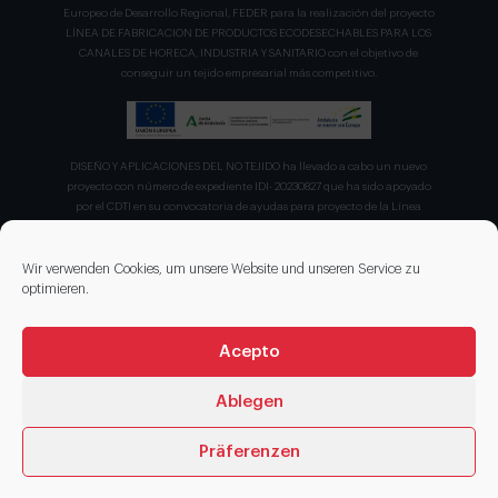
Europeo de Desarrollo Regional, FEDER para la realización del proyecto
LÍNEA DE FABRICACION DE PRODUCTOS ECODESECHABLES PARA LOS
CANALES DE HORECA, INDUSTRIA Y SANITARIO con el objetivo de
conseguir un tejido empresarial más competitivo.
DISEÑO Y APLICACIONES DEL NO TEJIDO ha llevado a cabo un nuevo
proyecto con número de expediente IDI- 20230827 que ha sido apoyado
por el CDTI en su convocatoria de ayudas para proyecto de la Línea
Directa de Expansión para el proyecto denominado "Incorporación de
nuevas tecnologías de manipulación e impresión de materiales
sostenibles para favorecer el ecodiseño en el ámbito del packaging"
Wir verwenden Cookies, um unsere Website und unseren Service zu
recibiendo en concepto de ayuda parcialmente reembolsable un 75%
optimieren.
sobre el presupuesto total de 203.330,00€.
Acepto
Ablegen
Präferenzen