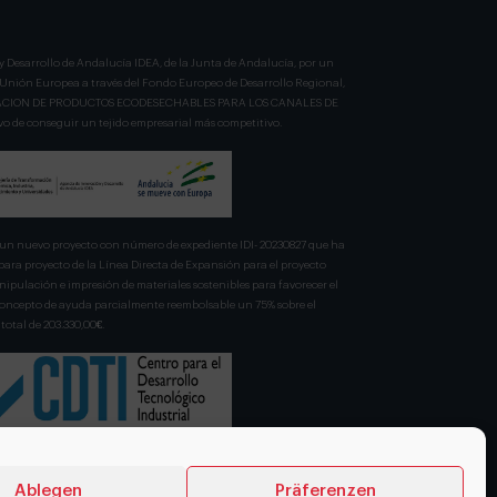
y Desarrollo de Andalucía IDEA, de la Junta de Andalucía, por un
a Unión Europea a través del Fondo Europeo de Desarrollo Regional,
BRICACION DE PRODUCTOS ECODESECHABLES PARA LOS CANALES DE
 de conseguir un tejido empresarial más competitivo.
n nuevo proyecto con número de expediente IDI- 20230827 que ha
para proyecto de la Línea Directa de Expansión para el proyecto
pulación e impresión de materiales sostenibles para favorecer el
 concepto de ayuda parcialmente reembolsable un 75% sobre el
total de 203.330,00€.
Ablegen
Präferenzen