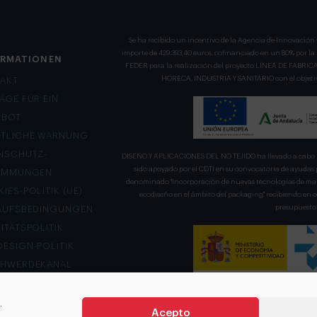
Se ha recibido un incentivo de la Agencia de Innovación 
importe de 429.393,40 euros, cofinanciado en un 80% por l
ORMATIONEN
FEDER para la realización del proyecto LÍNEA DE FA
HORECA, INDUSTRIA Y SANITARIO con el objetivo
AKT
AGE FÜR EIN
EBOT
TLICHE WARNUNG
NSCHUTZ-
DISEÑO Y APLICACIONES DEL NO TEJIDO ha llevado a cabo u
sido apoyado por el CDTI en su convocatoria de ayudas 
TIMMUNGEN
denominado "Incorporación de nuevas tecnologías de mani
IES-POLITIK (UE)
ecodiseño en el ámbito del packaging" recibiendo en
presupuesto 
AUFSBEDINGUNGEN
ITÄTSPOLITIK
ESIGN-POLITIK
CHWERDEKANAL
.
Acepto