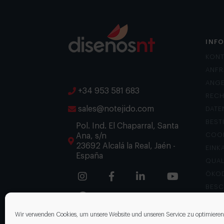
INF
KONT
ANFR
ANG
+34 953 581 683
RECH
sales@notejido.com
DATE
BES
Pol. Ind. El Chaparral, Santa
Ana, s/n
COOK
23692 Alcalá la Real, Jaén -
EINK
España
QUAL
ÖKOD
BES
Wir verwenden Cookies, um unsere Website und unseren Service zu optimieren