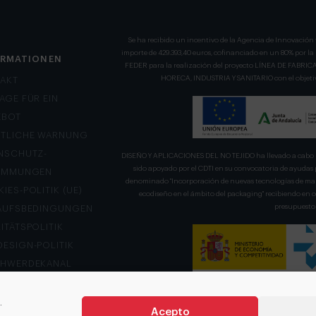
Se ha recibido un incentivo de la Agencia de Innovación 
importe de 429.393,40 euros, cofinanciado en un 80% por l
ORMATIONEN
FEDER para la realización del proyecto LÍNEA DE FA
HORECA, INDUSTRIA Y SANITARIO con el objetivo
AKT
AGE FÜR EIN
EBOT
TLICHE WARNUNG
NSCHUTZ-
DISEÑO Y APLICACIONES DEL NO TEJIDO ha llevado a cabo u
sido apoyado por el CDTI en su convocatoria de ayudas 
TIMMUNGEN
denominado "Incorporación de nuevas tecnologías de mani
IES-POLITIK (UE)
ecodiseño en el ámbito del packaging" recibiendo en
presupuesto 
AUFSBEDINGUNGEN
ITÄTSPOLITIK
ESIGN-POLITIK
CHWERDEKANAL
.
Acepto