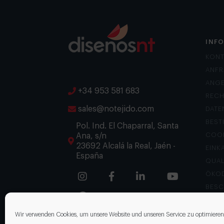
INF
KONT
ANFR
ANG
+34 953 581 683
RECH
sales@notejido.com
DATE
BES
Pol. Ind. El Chaparral, Santa
Ana, s/n
COOK
23692 Alcalá la Real, Jaén -
EINK
España
QUAL
ÖKOD
BES
Wir verwenden Cookies, um unsere Website und unseren Service zu optimieren