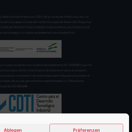
y Desarrollo de Andalucía IDEA, de la Junta de Andalucía, por un
a Unión Europea a través del Fondo Europeo de Desarrollo Regional,
BRICACION DE PRODUCTOS ECODESECHABLES PARA LOS CANALES DE
 de conseguir un tejido empresarial más competitivo.
n nuevo proyecto con número de expediente IDI- 20230827 que ha
para proyecto de la Línea Directa de Expansión para el proyecto
pulación e impresión de materiales sostenibles para favorecer el
 concepto de ayuda parcialmente reembolsable un 75% sobre el
total de 203.330,00€.
Ablegen
Präferenzen