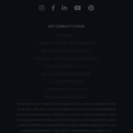
INFORMATIONEN
KONTAKT
ANFRAGE FÜR EIN ANGEBOT
RECHTLICHE WARNUNG
DATENSCHUTZ-BESTIMMUNGEN
COOKIES-POLITIK (UE)
EINKAUFSBEDINGUNGEN
QUALITÄTSPOLITIK
ÖKODESIGN-POLITIK
BESCHWERDEKANAL
Se ha recibido un incentivo de la Agencia de Innovación y Desarrollo de
Andalucía IDEA, de la Junta de Andalucía, por un importe de 429.393,40
euros, cofinanciado en un 80% por la Unión Europea a través del Fondo
Europeo de Desarrollo Regional, FEDER para la realización del proyecto
LÍNEA DE FABRICACION DE PRODUCTOS ECODESECHABLES PARA LOS
CANALES DE HORECA, INDUSTRIA Y SANITARIO con el objetivo de