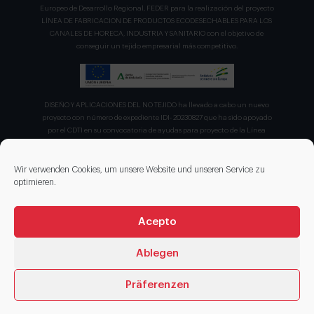
Europeo de Desarrollo Regional, FEDER para la realización del proyecto
LÍNEA DE FABRICACION DE PRODUCTOS ECODESECHABLES PARA LOS
CANALES DE HORECA, INDUSTRIA Y SANITARIO con el objetivo de
conseguir un tejido empresarial más competitivo.
DISEÑO Y APLICACIONES DEL NO TEJIDO ha llevado a cabo un nuevo
proyecto con número de expediente IDI- 20230827 que ha sido apoyado
por el CDTI en su convocatoria de ayudas para proyecto de la Línea
Directa de Expansión para el proyecto denominado "Incorporación de
nuevas tecnologías de manipulación e impresión de materiales
sostenibles para favorecer el ecodiseño en el ámbito del packaging"
Wir verwenden Cookies, um unsere Website und unseren Service zu
recibiendo en concepto de ayuda parcialmente reembolsable un 75%
optimieren.
sobre el presupuesto total de 203.330,00€.
Acepto
Ablegen
Präferenzen