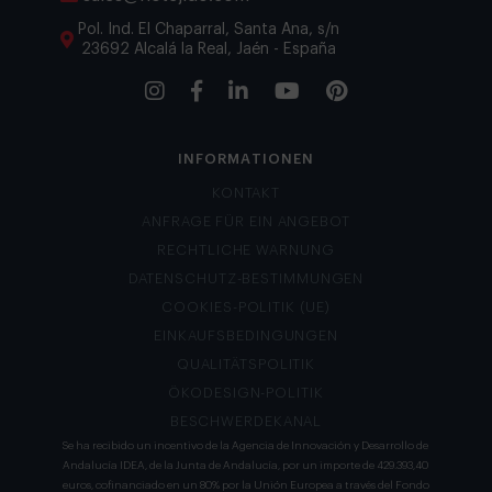
Pol. Ind. El Chaparral, Santa Ana, s/n
23692 Alcalá la Real, Jaén - España
INFORMATIONEN
KONTAKT
ANFRAGE FÜR EIN ANGEBOT
RECHTLICHE WARNUNG
DATENSCHUTZ-BESTIMMUNGEN
COOKIES-POLITIK (UE)
EINKAUFSBEDINGUNGEN
QUALITÄTSPOLITIK
ÖKODESIGN-POLITIK
BESCHWERDEKANAL
Se ha recibido un incentivo de la Agencia de Innovación y Desarrollo de
Andalucía IDEA, de la Junta de Andalucía, por un importe de 429.393,40
euros, cofinanciado en un 80% por la Unión Europea a través del Fondo