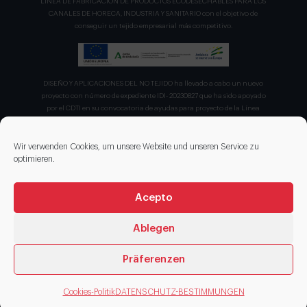
LÍNEA DE FABRICACION DE PRODUCTOS ECODESECHABLES PARA LOS
CANALES DE HORECA, INDUSTRIA Y SANITARIO con el objetivo de
conseguir un tejido empresarial más competitivo.
DISEÑO Y APLICACIONES DEL NO TEJIDO ha llevado a cabo un nuevo
proyecto con número de expediente IDI- 20230827 que ha sido apoyado
por el CDTI en su convocatoria de ayudas para proyecto de la Línea
Directa de Expansión para el proyecto denominado "Incorporación de
nuevas tecnologías de manipulación e impresión de materiales
sostenibles para favorecer el ecodiseño en el ámbito del packaging"
Wir verwenden Cookies, um unsere Website und unseren Service zu
recibiendo en concepto de ayuda parcialmente reembolsable un 75%
optimieren.
sobre el presupuesto total de 203.330,00€.
Acepto
Ablegen
Präferenzen
© 2026 DISENOS NT
Cookies-Politik
DATENSCHUTZ-BESTIMMUNGEN