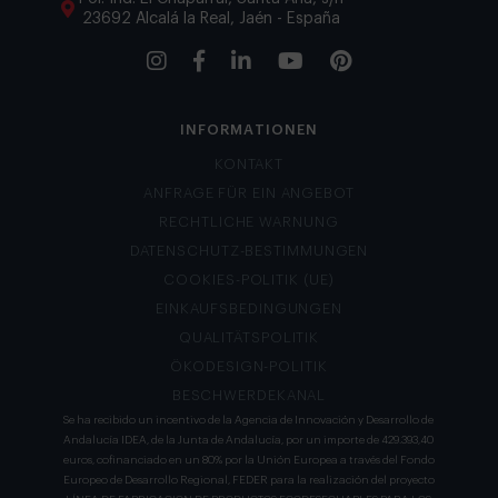
23692 Alcalá la Real, Jaén - España
INFORMATIONEN
KONTAKT
ANFRAGE FÜR EIN ANGEBOT
RECHTLICHE WARNUNG
DATENSCHUTZ-BESTIMMUNGEN
COOKIES-POLITIK (UE)
EINKAUFSBEDINGUNGEN
QUALITÄTSPOLITIK
ÖKODESIGN-POLITIK
BESCHWERDEKANAL
Se ha recibido un incentivo de la Agencia de Innovación y Desarrollo de
Andalucía IDEA, de la Junta de Andalucía, por un importe de 429.393,40
euros, cofinanciado en un 80% por la Unión Europea a través del Fondo
Europeo de Desarrollo Regional, FEDER para la realización del proyecto