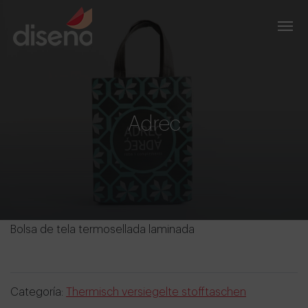
Adrec
Bolsa de tela termosellada laminada
Categoría:
Thermisch versiegelte stofftaschen