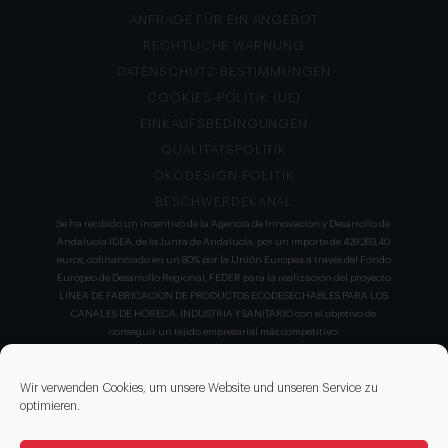
ANFRAGE FÜR EIN ANGEBOT
RECHTLICHE WARNUNG
DATENSCHUTZ-BESTIMMUNGEN
COOKIES-POLITIK (UE)
EINKAUFSBEDINGUNGEN
QUALITÄTSPOLITIK
ÖKODESIGN-POLITIK
BESCHWERDEKANAL
Se ha recibido un incentivo de la Agencia de Innovación y Desarrollo de
Andalucía IDEA, de la Junta de Andalucía, por un importe de 429.393,40
euros, cofinanciado en un 80% por la Unión Europea a través del Fondo
Europeo de Desarrollo Regional, FEDER para la realización del proyecto
LÍNEA DE FABRICACION DE PRODUCTOS ECODESECHABLES PARA LOS
CANALES DE HORECA, INDUSTRIA Y SANITARIO con el objetivo de
conseguir un tejido empresarial más competitivo.
Wir verwenden Cookies, um unsere Website und unseren Service zu
optimieren.
DISEÑO Y APLICACIONES DEL NO TEJIDO ha llevado a cabo un nuevo
proyecto con número de expediente IDI- 20230827 que ha sido apoyado