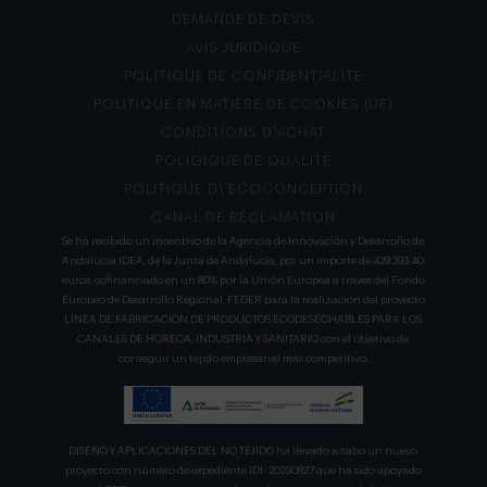
DEMANDE DE DEVIS
AVIS JURIDIQUE
POLITIQUE DE CONFIDENTIALITÉ
POLITIQUE EN MATIÈRE DE COOKIES (UE)
CONDITIONS D’ACHAT
POLIGIQUE DE QUALITÉ
POLITIQUE D\’ÉCOCONCEPTION
CANAL DE RÉCLAMATION
Se ha recibido un incentivo de la Agencia de Innovación y Desarrollo de
Andalucía IDEA, de la Junta de Andalucía, por un importe de 429.393,40
euros, cofinanciado en un 80% por la Unión Europea a través del Fondo
Europeo de Desarrollo Regional, FEDER para la realización del proyecto
LÍNEA DE FABRICACION DE PRODUCTOS ECODESECHABLES PARA LOS
CANALES DE HORECA, INDUSTRIA Y SANITARIO con el objetivo de
conseguir un tejido empresarial más competitivo.
DISEÑO Y APLICACIONES DEL NO TEJIDO ha llevado a cabo un nuevo
proyecto con número de expediente IDI- 20230827 que ha sido apoyado