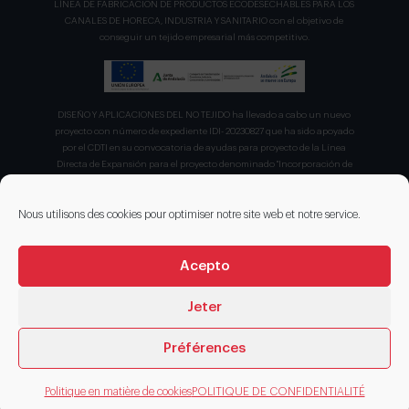
LÍNEA DE FABRICACION DE PRODUCTOS ECODESECHABLES PARA LOS
CANALES DE HORECA, INDUSTRIA Y SANITARIO con el objetivo de
conseguir un tejido empresarial más competitivo.
DISEÑO Y APLICACIONES DEL NO TEJIDO ha llevado a cabo un nuevo
proyecto con número de expediente IDI- 20230827 que ha sido apoyado
por el CDTI en su convocatoria de ayudas para proyecto de la Línea
Directa de Expansión para el proyecto denominado "Incorporación de
nuevas tecnologías de manipulación e impresión de materiales
sostenibles para favorecer el ecodiseño en el ámbito del packaging"
recibiendo en concepto de ayuda parcialmente reembolsable un 75%
Nous utilisons des cookies pour optimiser notre site web et notre service.
sobre el presupuesto total de 203.330,00€.
Acepto
Jeter
Préférences
© 2026 DISENOS NT
Politique en matière de cookies
POLITIQUE DE CONFIDENTIALITÉ