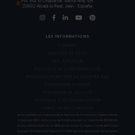
Pol. Ind. El Chaparral, Santa Ana, s/n
23692 Alcalá la Real, Jaén - España
LES INFORMATIONS
CONTACT
DEMANDE DE DEVIS
AVIS JURIDIQUE
POLITIQUE DE CONFIDENTIALITÉ
POLITIQUE EN MATIÈRE DE COOKIES (UE)
CONDITIONS D’ACHAT
POLIGIQUE DE QUALITÉ
POLITIQUE D\’ÉCOCONCEPTION
CANAL DE RÉCLAMATION
Se ha recibido un incentivo de la Agencia de Innovación y Desarrollo de
Andalucía IDEA, de la Junta de Andalucía, por un importe de 429.393,40
euros, cofinanciado en un 80% por la Unión Europea a través del Fondo
Europeo de Desarrollo Regional, FEDER para la realización del proyecto