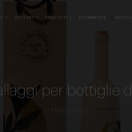
CI
SETTORI
PRODOTTI
ECOMMERCE
NOTICI
laggi per bottiglie d
19 Maggio 2025