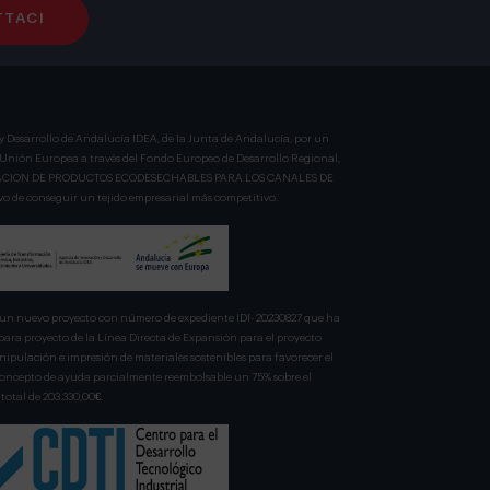
TACI
y Desarrollo de Andalucía IDEA, de la Junta de Andalucía, por un
a Unión Europea a través del Fondo Europeo de Desarrollo Regional,
BRICACION DE PRODUCTOS ECODESECHABLES PARA LOS CANALES DE
 de conseguir un tejido empresarial más competitivo.
n nuevo proyecto con número de expediente IDI- 20230827 que ha
para proyecto de la Línea Directa de Expansión para el proyecto
pulación e impresión de materiales sostenibles para favorecer el
 concepto de ayuda parcialmente reembolsable un 75% sobre el
total de 203.330,00€.