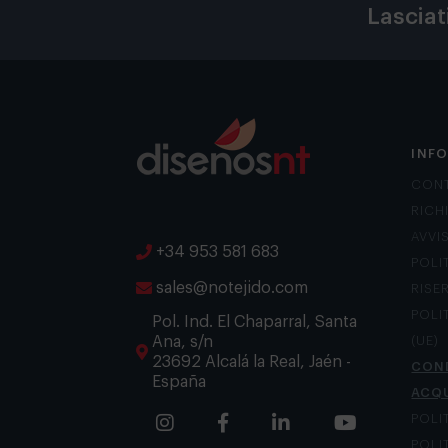
Lasciat
INF
CON
RICH
AVVI
+34 953 581 683
POLI
sales@notejido.com
RISE
POLI
Pol. Ind. El Chaparral, Santa
Ana, s/n
(UE)
23692 Alcalá la Real, Jaén -
COND
España
ACQ
POLI
POLI