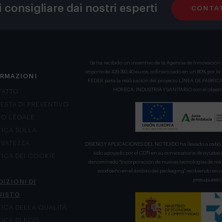
i consigliare dai nostri esperti
CONTAT
Se ha recibido un incentivo de la Agencia de Innovación 
importe de 429.393,40 euros, cofinanciado en un 80% por l
ORMAZIONI
FEDER para la realización del proyecto LÍNEA DE FA
HORECA, INDUSTRIA Y SANITARIO con el objetivo
TATTO
IESTA DI PREVENTIVO
SO LEGALE
TICA SULLA
RVATEZZA
DISEÑO Y APLICACIONES DEL NO TEJIDO ha llevado a cabo u
sido apoyado por el CDTI en su convocatoria de ayudas 
TICA DEI COOKIE
denominado "Incorporación de nuevas tecnologías de mani
ecodiseño en el ámbito del packaging" recibiendo en
presupuesto 
IZIONI DI
UISTO
TICA DELLA QUALITÀ
TICA DI ECO-