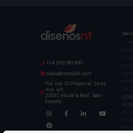
INF
CON
RICH
AVVI
+34 953 581 683
POLI
sales@notejido.com
RISE
POLI
Pol. Ind. El Chaparral, Santa
Ana, s/n
(UE)
23692 Alcalá la Real, Jaén -
COND
España
ACQ
POLI
POLI
PROG