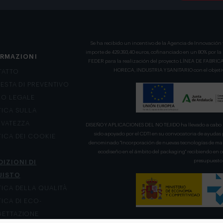
Se ha recibido un incentivo de la Agencia de Innovación 
importe de 429.393,40 euros, cofinanciado en un 80% por l
ORMAZIONI
FEDER para la realización del proyecto LÍNEA DE FA
HORECA, INDUSTRIA Y SANITARIO con el objetivo
TATTO
IESTA DI PREVENTIVO
SO LEGALE
TICA SULLA
RVATEZZA
DISEÑO Y APLICACIONES DEL NO TEJIDO ha llevado a cabo u
sido apoyado por el CDTI en su convocatoria de ayudas 
TICA DEI COOKIE
denominado "Incorporación de nuevas tecnologías de mani
ecodiseño en el ámbito del packaging" recibiendo en
presupuesto 
IZIONI DI
UISTO
TICA DELLA QUALITÀ
TICA DI ECO-
ETTAZIONE