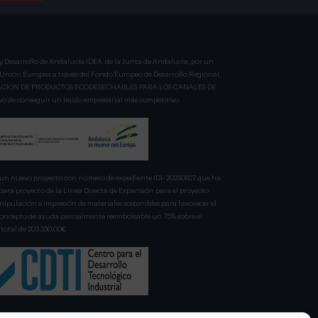
y Desarrollo de Andalucía IDEA, de la Junta de Andalucía, por un
a Unión Europea a través del Fondo Europeo de Desarrollo Regional,
BRICACION DE PRODUCTOS ECODESECHABLES PARA LOS CANALES DE
 de conseguir un tejido empresarial más competitivo.
n nuevo proyecto con número de expediente IDI- 20230827 que ha
para proyecto de la Línea Directa de Expansión para el proyecto
pulación e impresión de materiales sostenibles para favorecer el
 concepto de ayuda parcialmente reembolsable un 75% sobre el
total de 203.330,00€.