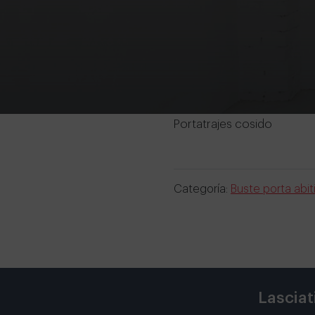
Portatrajes cosido
Categoría:
Buste porta abit
Lasciat