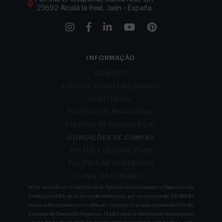
23692 Alcalá la Real, Jaén - España
INFORMAÇÃO
CONTATO
SOLICITE O SEU ORÇAMENTO
AVISO LEGAL
POLÍTICA DE PRIVACIDADE
POLÍTICA DE COOKIES (UE)
CONDIÇÕES DE COMPRA
POLÍTICA DE QUALIDADE
POLÍTICA DE ECODESIGN
CANAL DE DENÚNCIA
Se ha recibido un incentivo de la Agencia de Innovación y Desarrollo de
Andalucía IDEA, de la Junta de Andalucía, por un importe de 429.393,40
euros, cofinanciado en un 80% por la Unión Europea a través del Fondo
Europeo de Desarrollo Regional, FEDER para la realización del proyecto