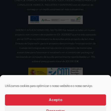
LÍNEA DE FABRICACION DE PRODUCTOS ECODESECHABLES PARA LOS
CANALES DE HORECA, INDUSTRIA Y SANITARIO con el objetivo de
conseguir un tejido empresarial más competitivo.
DISEÑO Y APLICACIONES DEL NO TEJIDO ha llevado a cabo un nuevo
proyecto con número de expediente IDI- 20230827 que ha sido apoyado
por el CDTI en su convocatoria de ayudas para proyecto de la Línea
Directa de Expansión para el proyecto denominado "Incorporación de
nuevas tecnologías de manipulación e impresión de materiales
sostenibles para favorecer el ecodiseño en el ámbito del packaging"
recibiendo en concepto de ayuda parcialmente reembolsable un 75%
sobre el presupuesto total de 203.330,00€.
Utilizamos cookies para optimizar o nosso website e o nosso serviço.
Acepto
© 2026 DISENOS NT