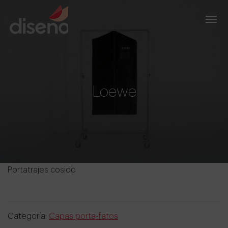
Loewe
Portatrajes cosido
Categoría:
Capas porta-fatos