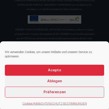
LÍNEA DE FABRICACION DE PRODUCTOS ECODESECHABLES PARA LOS
CANALES DE HORECA, INDUSTRIA Y SANITARIO con el objetivo de
conseguir un tejido empresarial más competitivo.
DISEÑO Y APLICACIONES DEL NO TEJIDO ha llevado a cabo un nuevo
proyecto con número de expediente IDI- 20230827 que ha sido apoyado
por el CDTI en su convocatoria de ayudas para proyecto de la Línea
Directa de Expansión para el proyecto denominado "Incorporación de
nuevas tecnologías de manipulación e impresión de materiales
sostenibles para favorecer el ecodiseño en el ámbito del packaging"
Wir verwenden Cookies, um unsere Website und unseren Service zu
recibiendo en concepto de ayuda parcialmente reembolsable un 75%
optimieren.
sobre el presupuesto total de 203.330,00€.
Acepto
Ablegen
Präferenzen
© 2026 DISENOS NT
Cookies-Politik
DATENSCHUTZ-BESTIMMUNGEN