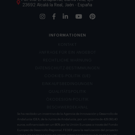
23692 Alcalá la Real, Jaén - España
INFORMATIONEN
KONTAKT
ANFRAGE FÜR EIN ANGEBOT
RECHTLICHE WARNUNG
DATENSCHUTZ-BESTIMMUNGEN
COOKIES-POLITIK (UE)
EINKAUFSBEDINGUNGEN
QUALITÄTSPOLITIK
ÖKODESIGN-POLITIK
BESCHWERDEKANAL
Se ha recibido un incentivo de la Agencia de Innovación y Desarrollo de
Andalucía IDEA, de la Junta de Andalucía, por un importe de 429.393,40
euros, cofinanciado en un 80% por la Unión Europea a través del Fondo
Europeo de Desarrollo Regional, FEDER para la realización del proyecto