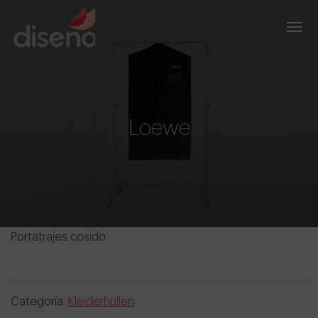
Loewe
Portatrajes cosido
Categoría:
Kleiderhüllen