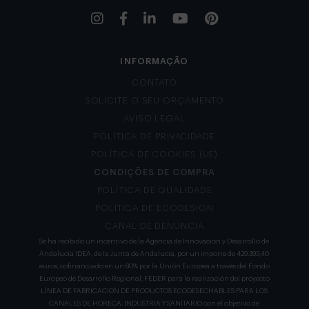
INFORMAÇÃO
CONTATO
SOLICITE O SEU ORÇAMENTO
AVISO LEGAL
POLÍTICA DE PRIVACIDADE
POLÍTICA DE COOKIES (UE)
CONDIÇÕES DE COMPRA
POLÍTICA DE QUALIDADE
POLÍTICA DE ECODESIGN
CANAL DE DENÚNCIA
Se ha recibido un incentivo de la Agencia de Innovación y Desarrollo de
Andalucía IDEA, de la Junta de Andalucía, por un importe de 429.393,40
euros, cofinanciado en un 80% por la Unión Europea a través del Fondo
Europeo de Desarrollo Regional, FEDER para la realización del proyecto
LÍNEA DE FABRICACION DE PRODUCTOS ECODESECHABLES PARA LOS
CANALES DE HORECA, INDUSTRIA Y SANITARIO con el objetivo de