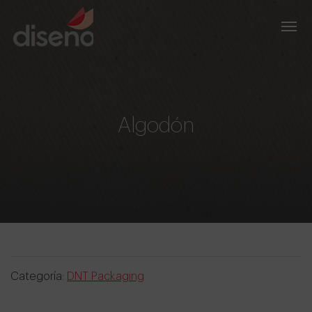
Algodón
Categoría:
DNT Packaging