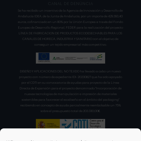
CANAL DE DENÚNCIA
Se ha recibido un incentivo de la Agencia de Innovación y Desarrollo de
Andalucía IDEA, de la Junta de Andalucía, por un importe de 429.393,40
euros, cofinanciado en un 80% por la Unión Europea a través del Fondo
Europeo de Desarrollo Regional, FEDER para la realización del proyecto
LÍNEA DE FABRICACION DE PRODUCTOS ECODESECHABLES PARA LOS
CANALES DE HORECA, INDUSTRIA Y SANITARIO con el objetivo de
conseguir un tejido empresarial más competitivo.
DISEÑO Y APLICACIONES DEL NO TEJIDO ha llevado a cabo un nuevo
proyecto con número de expediente IDI- 20230827 que ha sido apoyado
por el CDTI en su convocatoria de ayudas para proyecto de la Línea
Directa de Expansión para el proyecto denominado "Incorporación de
nuevas tecnologías de manipulación e impresión de materiales
sostenibles para favorecer el ecodiseño en el ámbito del packaging"
recibiendo en concepto de ayuda parcialmente reembolsable un 75%
sobre el presupuesto total de 203.330,00€.