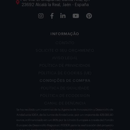
23692 Alcalá la Real, Jaén - España
INFORMAÇÃO
CONTATO
SOLICITE O SEU ORÇAMENTO
AVISO LEGAL
POLÍTICA DE PRIVACIDADE
POLÍTICA DE COOKIES (UE)
CONDIÇÕES DE COMPRA
POLÍTICA DE QUALIDADE
POLÍTICA DE ECODESIGN
CANAL DE DENÚNCIA
Se ha recibido un incentivo de la Agencia de Innovación y Desarrollo de
Andalucía IDEA, de la Junta de Andalucía, por un importe de 429.393,40
euros, cofinanciado en un 80% por la Unión Europea a través del Fondo
Europeo de Desarrollo Regional, FEDER para la realización del proyecto