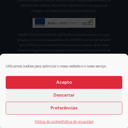
LÍNEA DE FABRICACION DE PRODUCTOS ECODESECHABLES PARA LOS
CANALES DE HORECA, INDUSTRIA Y SANITARIO con el objetivo de
conseguir un tejido empresarial más competitivo.
DISEÑO Y APLICACIONES DEL NO TEJIDO ha llevado a cabo un nuevo
proyecto con número de expediente IDI- 20230827 que ha sido apoyado
por el CDTI en su convocatoria de ayudas para proyecto de la Línea
Directa de Expansión para el proyecto denominado "Incorporación de
nuevas tecnologías de manipulación e impresión de materiales
sostenibles para favorecer el ecodiseño en el ámbito del packaging"
recibiendo en concepto de ayuda parcialmente reembolsable un 75%
Utilizamos cookies para optimizar o nosso website e o nosso serviço.
sobre el presupuesto total de 203.330,00€.
Acepto
Descartar
Preferências
© 2026 DISENOS NT
Política de cookies
Política de privacidad