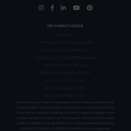
INFORMATIONEN
KONTAKT
ANFRAGE FÜR EIN ANGEBOT
RECHTLICHE WARNUNG
DATENSCHUTZ-BESTIMMUNGEN
COOKIES-POLITIK (UE)
EINKAUFSBEDINGUNGEN
QUALITÄTSPOLITIK
ÖKODESIGN-POLITIK
BESCHWERDEKANAL
Se ha recibido un incentivo de la Agencia de Innovación y Desarrollo de
Andalucía IDEA, de la Junta de Andalucía, por un importe de 429.393,40
euros, cofinanciado en un 80% por la Unión Europea a través del Fondo
Europeo de Desarrollo Regional, FEDER para la realización del proyecto
LÍNEA DE FABRICACION DE PRODUCTOS ECODESECHABLES PARA LOS
CANALES DE HORECA, INDUSTRIA Y SANITARIO con el objetivo de