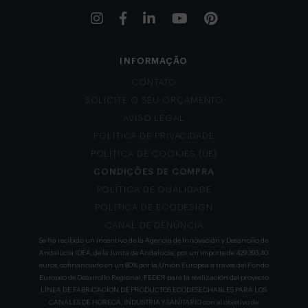
INFORMAÇÃO
CONTATO
SOLICITE O SEU ORÇAMENTO
AVISO LEGAL
POLÍTICA DE PRIVACIDADE
POLÍTICA DE COOKIES (UE)
CONDIÇÕES DE COMPRA
POLÍTICA DE QUALIDADE
POLÍTICA DE ECODESIGN
CANAL DE DENÚNCIA
Se ha recibido un incentivo de la Agencia de Innovación y Desarrollo de
Andalucía IDEA, de la Junta de Andalucía, por un importe de 429.393,40
euros, cofinanciado en un 80% por la Unión Europea a través del Fondo
Europeo de Desarrollo Regional, FEDER para la realización del proyecto
LÍNEA DE FABRICACION DE PRODUCTOS ECODESECHABLES PARA LOS
CANALES DE HORECA, INDUSTRIA Y SANITARIO con el objetivo de