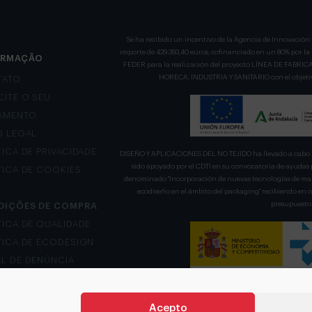
Se ha recibido un incentivo de la Agencia de Innovación 
importe de 429.393,40 euros, cofinanciado en un 80% por l
ORMAÇÃO
FEDER para la realización del proyecto LÍNEA DE FA
HORECA, INDUSTRIA Y SANITARIO con el objetivo
TATO
CITE O SEU
AMENTO
O LEGAL
TICA DE PRIVACIDADE
DISEÑO Y APLICACIONES DEL NO TEJIDO ha llevado a cabo u
sido apoyado por el CDTI en su convocatoria de ayudas 
TICA DE COOKIES
denominado "Incorporación de nuevas tecnologías de mani
ecodiseño en el ámbito del packaging" recibiendo en
presupuesto 
DIÇÕES DE COMPRA
TICA DE QUALIDADE
TICA DE ECODESIGN
L DE DENÚNCIA
Acepto