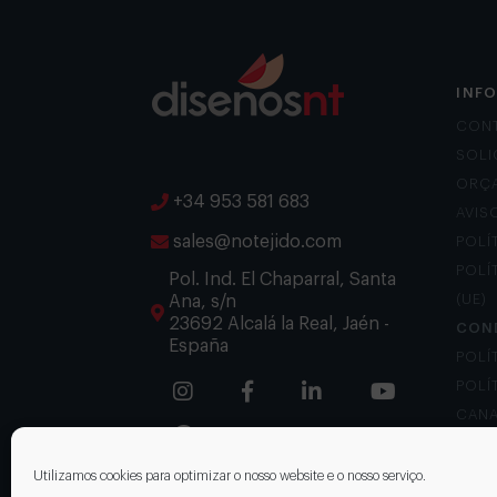
INF
CON
SOLI
ORÇ
+34 953 581 683
AVIS
sales@notejido.com
POLÍ
POLÍ
Pol. Ind. El Chaparral, Santa
Ana, s/n
(UE)
23692 Alcalá la Real, Jaén -
CON
España
POLÍ
POLÍ
CANA
Utilizamos cookies para optimizar o nosso website e o nosso serviço.