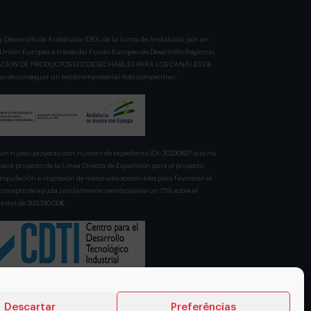
y Desarrollo de Andalucía IDEA, de la Junta de Andalucía, por un
a Unión Europea a través del Fondo Europeo de Desarrollo Regional,
BRICACION DE PRODUCTOS ECODESECHABLES PARA LOS CANALES DE
 de conseguir un tejido empresarial más competitivo.
n nuevo proyecto con número de expediente IDI- 20230827 que ha
para proyecto de la Línea Directa de Expansión para el proyecto
pulación e impresión de materiales sostenibles para favorecer el
 concepto de ayuda parcialmente reembolsable un 75% sobre el
total de 203.330,00€.
Descartar
Preferências