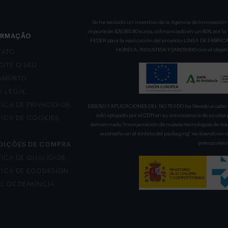
Se ha recibido un incentivo de la Agencia de Innovación 
importe de 429.393,40 euros, cofinanciado en un 80% por l
ORMAÇÃO
FEDER para la realización del proyecto LÍNEA DE FA
HORECA, INDUSTRIA Y SANITARIO con el objetivo
TATO
CITE O SEU
AMENTO
O LEGAL
TICA DE PRIVACIDADE
DISEÑO Y APLICACIONES DEL NO TEJIDO ha llevado a cabo u
sido apoyado por el CDTI en su convocatoria de ayudas 
TICA DE COOKIES
denominado "Incorporación de nuevas tecnologías de mani
ecodiseño en el ámbito del packaging" recibiendo en
presupuesto 
DIÇÕES DE COMPRA
TICA DE QUALIDADE
TICA DE ECODESIGN
L DE DENÚNCIA