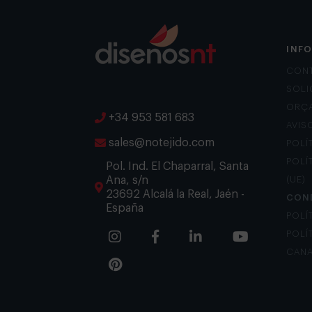
INF
CON
SOLI
ORÇ
+34 953 581 683
AVIS
sales@notejido.com
POLÍ
POLÍ
Pol. Ind. El Chaparral, Santa
Ana, s/n
(UE)
23692 Alcalá la Real, Jaén -
CON
España
POLÍ
POLÍ
CANA