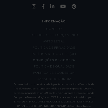
INFORMAÇÃO
CONTATO
SOLICITE O SEU ORÇAMENTO
AVISO LEGAL
POLÍTICA DE PRIVACIDADE
POLÍTICA DE COOKIES (UE)
CONDIÇÕES DE COMPRA
POLÍTICA DE QUALIDADE
POLÍTICA DE ECODESIGN
CANAL DE DENÚNCIA
Se ha recibido un incentivo de la Agencia de Innovación y Desarrollo de
Andalucía IDEA, de la Junta de Andalucía, por un importe de 429.393,40
euros, cofinanciado en un 80% por la Unión Europea a través del Fondo
Europeo de Desarrollo Regional, FEDER para la realización del proyecto
LÍNEA DE FABRICACION DE PRODUCTOS ECODESECHABLES PARA LOS
CANALES DE HORECA, INDUSTRIA Y SANITARIO con el objetivo de