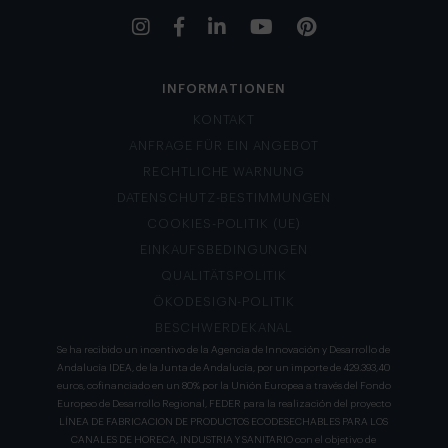
INFORMATIONEN
KONTAKT
ANFRAGE FÜR EIN ANGEBOT
RECHTLICHE WARNUNG
DATENSCHUTZ-BESTIMMUNGEN
COOKIES-POLITIK (UE)
EINKAUFSBEDINGUNGEN
QUALITÄTSPOLITIK
ÖKODESIGN-POLITIK
BESCHWERDEKANAL
Se ha recibido un incentivo de la Agencia de Innovación y Desarrollo de
Andalucía IDEA, de la Junta de Andalucía, por un importe de 429.393,40
euros, cofinanciado en un 80% por la Unión Europea a través del Fondo
Europeo de Desarrollo Regional, FEDER para la realización del proyecto
LÍNEA DE FABRICACION DE PRODUCTOS ECODESECHABLES PARA LOS
CANALES DE HORECA, INDUSTRIA Y SANITARIO con el objetivo de