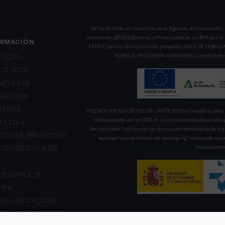
Se ha recibido un incentivo de la Agencia de Innovación 
importe de 429.393,40 euros, cofinanciado en un 80% por l
ORMACIÓN
FEDER para la realización del proyecto LÍNEA DE FA
HORECA, INDUSTRIA Y SANITARIO con el objetivo
TACTO
CITUD DE
UPUESTO
AJA CON
OTROS
DISEÑO Y APLICACIONES DEL NO TEJIDO ha llevado a cabo u
sido apoyado por el CDTI en su convocatoria de ayudas 
O LEGAL
denominado "Incorporación de nuevas tecnologías de mani
TICA DE PRIVACIDAD
ecodiseño en el ámbito del packaging" recibiendo en
presupuesto 
TICA DE COOKIES
ICIONES DE
PRA
TICA DE CALIDAD
TICA DE ECODISEÑO