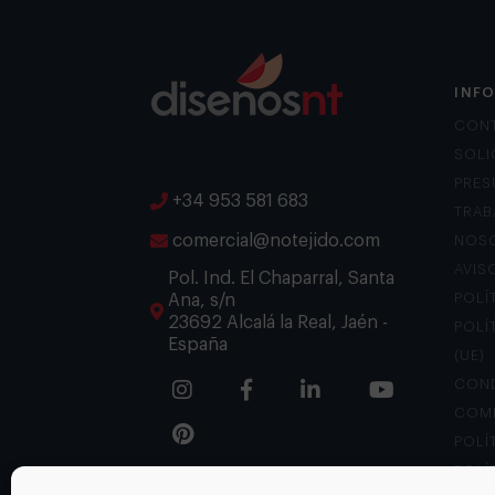
INF
CON
SOLI
PRES
+34 953 581 683
TRAB
comercial@notejido.com
NOS
AVIS
Pol. Ind. El Chaparral, Santa
Ana, s/n
POLÍ
23692 Alcalá la Real, Jaén -
POLÍ
España
(UE)
COND
COM
POLÍ
POLÍ