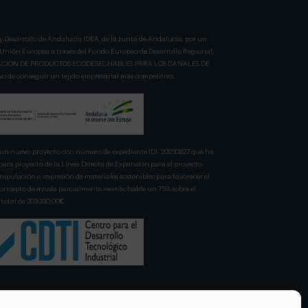
y Desarrollo de Andalucía IDEA, de la Junta de Andalucía, por un
a Unión Europea a través del Fondo Europeo de Desarrollo Regional,
BRICACION DE PRODUCTOS ECODESECHABLES PARA LOS CANALES DE
 de conseguir un tejido empresarial más competitivo.
n nuevo proyecto con número de expediente IDI- 20230827 que ha
para proyecto de la Línea Directa de Expansión para el proyecto
pulación e impresión de materiales sostenibles para favorecer el
 concepto de ayuda parcialmente reembolsable un 75% sobre el
total de 203.330,00€.