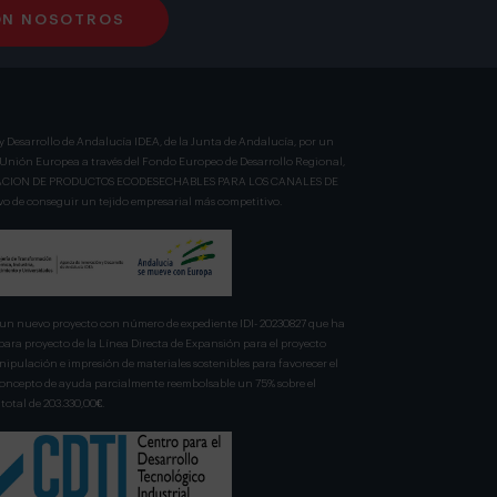
ON NOSOTROS
y Desarrollo de Andalucía IDEA, de la Junta de Andalucía, por un
a Unión Europea a través del Fondo Europeo de Desarrollo Regional,
BRICACION DE PRODUCTOS ECODESECHABLES PARA LOS CANALES DE
 de conseguir un tejido empresarial más competitivo.
n nuevo proyecto con número de expediente IDI- 20230827 que ha
para proyecto de la Línea Directa de Expansión para el proyecto
pulación e impresión de materiales sostenibles para favorecer el
 concepto de ayuda parcialmente reembolsable un 75% sobre el
total de 203.330,00€.