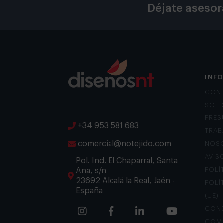
Déjate asesor
INF
CON
SOLI
PRES
+34 953 581 683
TRAB
comercial@notejido.com
NOS
AVIS
Pol. Ind. El Chaparral, Santa
Ana, s/n
POLÍ
23692 Alcalá la Real, Jaén -
POLÍ
España
(UE)
COND
COM