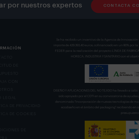
ar por nuestros expertos
CONTACTA C
Se ha recibido un incentivo de la Agencia de Innovación 
importe de 429.393,40 euros, cofinanciado en un 80% por l
ORMACIÓN
FEDER para la realización del proyecto LÍNEA DE FA
HORECA, INDUSTRIA Y SANITARIO con el objetivo
TACTO
CITUD DE
UPUESTO
AJA CON
OTROS
DISEÑO Y APLICACIONES DEL NO TEJIDO ha llevado a cabo u
sido apoyado por el CDTI en su convocatoria de ayudas 
O LEGAL
denominado "Incorporación de nuevas tecnologías de mani
TICA DE PRIVACIDAD
ecodiseño en el ámbito del packaging" recibiendo en
presupuesto 
TICA DE COOKIES
ICIONES DE
PRA