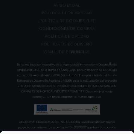
AVISO LEGAL
POLÍTICA DE PRIVACIDAD
POLÍTICA DE COOKIES (UE)
CONDICIONES DE COMPRA
POLÍTICA DE CALIDAD
POLÍTICA DE ECODISEÑO
CANAL DE DENUNCIAS
Se ha recibido un incentivo de la Agencia de Innovación y Desarrollo de
Andalucía IDEA, de la Junta de Andalucía, por un importe de 429.393,40
euros, cofinanciado en un 80% por la Unión Europea a través del Fondo
Europeo de Desarrollo Regional, FEDER para la realización del proyecto
LÍNEA DE FABRICACION DE PRODUCTOS ECODESECHABLES PARA LOS
CANALES DE HORECA, INDUSTRIA Y SANITARIO con el objetivo de
conseguir un tejido empresarial más competitivo.
DISEÑO Y APLICACIONES DEL NO TEJIDO ha llevado a cabo un nuevo
proyecto con número de expediente IDI- 20230827 que ha sido apoyado
por el CDTI en su convocatoria de ayudas para proyecto de la Línea