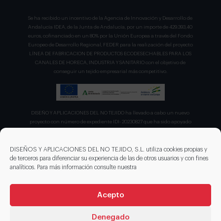
Se ha recibido un incentivo de la Agencia de Innovación y Desarrollo de
Andalucía IDEA, de la Junta de Andalucía, por un importe de 429.393,40
euros, cofinanciado en un 80% por la Unión Europea a través del Fondo
Europeo de Desarrollo Regional, FEDER para la realización del proyecto
LÍNEA DE FABRICACION DE PRODUCTOS ECODESECHABLES PARA LOS
CANALES DE HORECA, INDUSTRIA Y SANITARIO con el objetivo de
conseguir un tejido empresarial más competitivo.
DISEÑO Y APLICACIONES DEL NO TEJIDO ha llevado a cabo un nuevo
proyecto con número de expediente IDI- 20230827 que ha sido apoyado
por el CDTI en su convocatoria de ayudas para proyecto de la Línea
Directa de Expansión para el proyecto denominado "Incorporación de
nuevas tecnologías de manipulación e impresión de materiales
DISEÑOS Y APLICACIONES DEL NO TEJIDO, S.L. utiliza cookies propias y
sostenibles para favorecer el ecodiseño en el ámbito del packaging"
de terceros para diferenciar su experiencia de las de otros usuarios y con fines
recibiendo en concepto de ayuda parcialmente reembolsable un 75%
analíticos. Para más información consulte nuestra
sobre el presupuesto total de 203.330,00€.
Acepto
Denegado