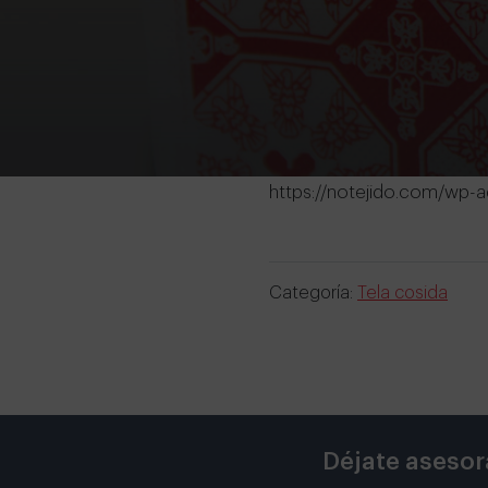
https://notejido.com/wp-a
Categoría:
Tela cosida
Déjate asesor