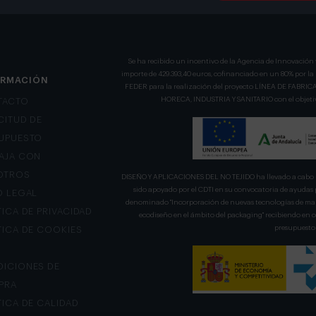
Se ha recibido un incentivo de la Agencia de Innovación 
importe de 429.393,40 euros, cofinanciado en un 80% por l
ORMACIÓN
FEDER para la realización del proyecto LÍNEA DE FA
HORECA, INDUSTRIA Y SANITARIO con el objetivo
TACTO
CITUD DE
UPUESTO
AJA CON
OTROS
DISEÑO Y APLICACIONES DEL NO TEJIDO ha llevado a cabo u
sido apoyado por el CDTI en su convocatoria de ayudas 
O LEGAL
denominado "Incorporación de nuevas tecnologías de mani
TICA DE PRIVACIDAD
ecodiseño en el ámbito del packaging" recibiendo en
presupuesto 
TICA DE COOKIES
ICIONES DE
PRA
TICA DE CALIDAD