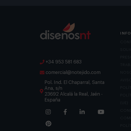
INF
CON
SOLI
PRES
+34 953 581 683
TRAB
comercial@notejido.com
NOS
AVIS
Pol. Ind. El Chaparral, Santa
Ana, s/n
POLÍ
23692 Alcalá la Real, Jaén -
POLÍ
España
(UE)
COND
COM
POLÍ