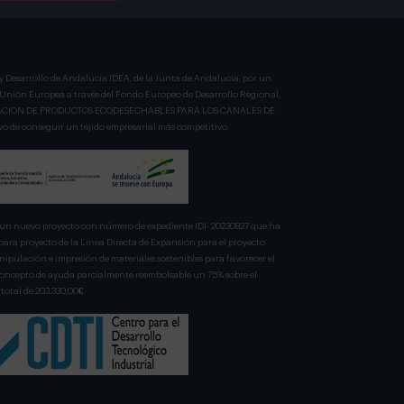
y Desarrollo de Andalucía IDEA, de la Junta de Andalucía, por un
a Unión Europea a través del Fondo Europeo de Desarrollo Regional,
BRICACION DE PRODUCTOS ECODESECHABLES PARA LOS CANALES DE
 de conseguir un tejido empresarial más competitivo.
n nuevo proyecto con número de expediente IDI- 20230827 que ha
para proyecto de la Línea Directa de Expansión para el proyecto
pulación e impresión de materiales sostenibles para favorecer el
 concepto de ayuda parcialmente reembolsable un 75% sobre el
total de 203.330,00€.