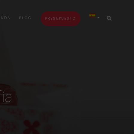
ENDA
BLOG
PRESUPUESTO
́a