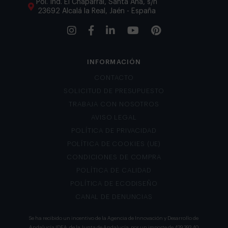
Pol. Ind. El Chaparral, Santa Ana, s/n
23692 Alcalá la Real, Jaén - España
INFORMACIÓN
CONTACTO
SOLICITUD DE PRESUPUESTO
TRABAJA CON NOSOTROS
AVISO LEGAL
POLÍTICA DE PRIVACIDAD
POLÍTICA DE COOKIES (UE)
CONDICIONES DE COMPRA
POLÍTICA DE CALIDAD
POLÍTICA DE ECODISEÑO
CANAL DE DENUNCIAS
Se ha recibido un incentivo de la Agencia de Innovación y Desarrollo de
Andalucía IDEA, de la Junta de Andalucía, por un importe de 429.393,40