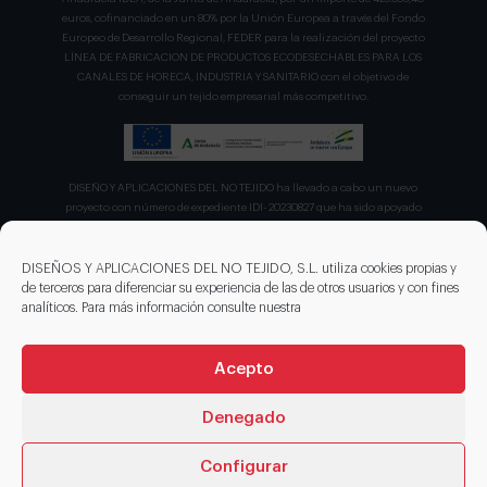
euros, cofinanciado en un 80% por la Unión Europea a través del Fondo
Europeo de Desarrollo Regional, FEDER para la realización del proyecto
LÍNEA DE FABRICACION DE PRODUCTOS ECODESECHABLES PARA LOS
CANALES DE HORECA, INDUSTRIA Y SANITARIO con el objetivo de
conseguir un tejido empresarial más competitivo.
DISEÑO Y APLICACIONES DEL NO TEJIDO ha llevado a cabo un nuevo
proyecto con número de expediente IDI- 20230827 que ha sido apoyado
por el CDTI en su convocatoria de ayudas para proyecto de la Línea
Directa de Expansión para el proyecto denominado "Incorporación de
nuevas tecnologías de manipulación e impresión de materiales
DISEÑOS Y APLICACIONES DEL NO TEJIDO, S.L. utiliza cookies propias y
sostenibles para favorecer el ecodiseño en el ámbito del packaging"
de terceros para diferenciar su experiencia de las de otros usuarios y con fines
recibiendo en concepto de ayuda parcialmente reembolsable un 75%
analíticos. Para más información consulte nuestra
sobre el presupuesto total de 203.330,00€.
Acepto
Denegado
Configurar