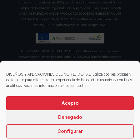
euros, cofinanciado en un 80% por la Unión Europea a través del Fondo
Europeo de Desarrollo Regional, FEDER para la realización del proyecto
LÍNEA DE FABRICACION DE PRODUCTOS ECODESECHABLES PARA LOS
CANALES DE HORECA, INDUSTRIA Y SANITARIO con el objetivo de
conseguir un tejido empresarial más competitivo.
DISEÑO Y APLICACIONES DEL NO TEJIDO ha llevado a cabo un nuevo
proyecto con número de expediente IDI- 20230827 que ha sido apoyado
por el CDTI en su convocatoria de ayudas para proyecto de la Línea
Directa de Expansión para el proyecto denominado "Incorporación de
nuevas tecnologías de manipulación e impresión de materiales
DISEÑOS Y APLICACIONES DEL NO TEJIDO, S.L. utiliza cookies propias y
sostenibles para favorecer el ecodiseño en el ámbito del packaging"
de terceros para diferenciar su experiencia de las de otros usuarios y con fines
recibiendo en concepto de ayuda parcialmente reembolsable un 75%
analíticos. Para más información consulte nuestra
sobre el presupuesto total de 203.330,00€.
Acepto
Denegado
Configurar