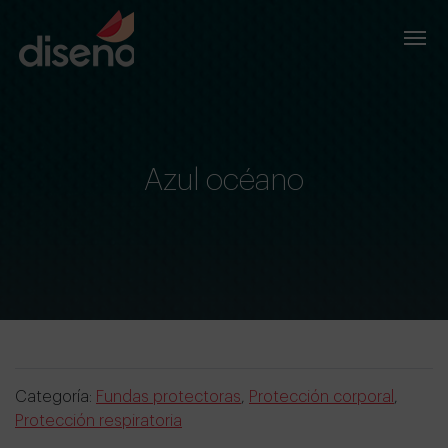
Azul océano
Categoría:
Fundas protectoras
,
Protección corporal
,
Protección respiratoria