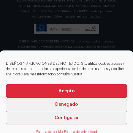
Europeo de Desarrollo Regional, FEDER para la realización del proyecto
LÍNEA DE FABRICACION DE PRODUCTOS ECODESECHABLES PARA LOS
CANALES DE HORECA, INDUSTRIA Y SANITARIO con el objetivo de
conseguir un tejido empresarial más competitivo.
DISEÑO Y APLICACIONES DEL NO TEJIDO ha llevado a cabo un nuevo
proyecto con número de expediente IDI- 20230827 que ha sido apoyado
por el CDTI en su convocatoria de ayudas para proyecto de la Línea
Directa de Expansión para el proyecto denominado "Incorporación de
nuevas tecnologías de manipulación e impresión de materiales
DISEÑOS Y APLICACIONES DEL NO TEJIDO, S.L. utiliza cookies propias y
sostenibles para favorecer el ecodiseño en el ámbito del packaging"
de terceros para diferenciar su experiencia de las de otros usuarios y con fines
recibiendo en concepto de ayuda parcialmente reembolsable un 75%
analíticos. Para más información consulte nuestra
sobre el presupuesto total de 203.330,00€.
Acepto
Denegado
Configurar
© 2026 DISENOS NT
Política de cookies
Política de privacidad