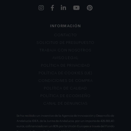
INFORMACIÓN
CONTACTO
SOLICITUD DE PRESUPUESTO
TRABAJA CON NOSOTROS
AVISO LEGAL
POLÍTICA DE PRIVACIDAD
POLÍTICA DE COOKIES (UE)
CONDICIONES DE COMPRA
POLÍTICA DE CALIDAD
POLÍTICA DE ECODISEÑO
CANAL DE DENUNCIAS
Se ha recibido un incentivo de la Agencia de Innovación y Desarrollo de
Andalucía IDEA, de la Junta de Andalucía, por un importe de 429.393,40
euros, cofinanciado en un 80% por la Unión Europea a través del Fondo