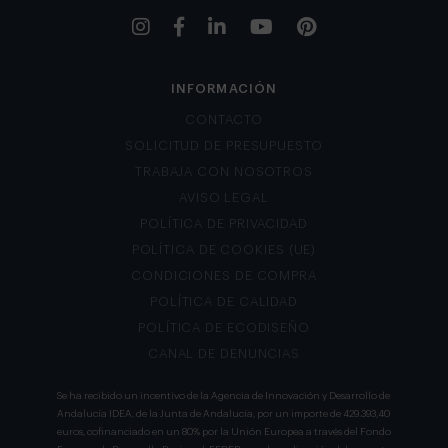
INFORMACIÓN
CONTACTO
SOLICITUD DE PRESUPUESTO
TRABAJA CON NOSOTROS
AVISO LEGAL
POLÍTICA DE PRIVACIDAD
POLÍTICA DE COOKIES (UE)
CONDICIONES DE COMPRA
POLÍTICA DE CALIDAD
POLÍTICA DE ECODISEÑO
CANAL DE DENUNCIAS
Se ha recibido un incentivo de la Agencia de Innovación y Desarrollo de
Andalucía IDEA, de la Junta de Andalucía, por un importe de 429.393,40
euros, cofinanciado en un 80% por la Unión Europea a través del Fondo