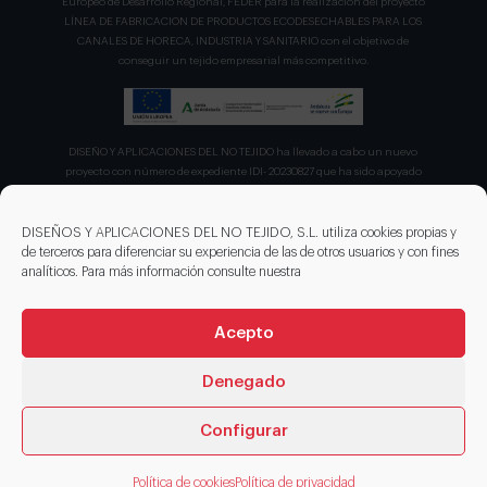
Europeo de Desarrollo Regional, FEDER para la realización del proyecto
LÍNEA DE FABRICACION DE PRODUCTOS ECODESECHABLES PARA LOS
CANALES DE HORECA, INDUSTRIA Y SANITARIO con el objetivo de
conseguir un tejido empresarial más competitivo.
DISEÑO Y APLICACIONES DEL NO TEJIDO ha llevado a cabo un nuevo
proyecto con número de expediente IDI- 20230827 que ha sido apoyado
por el CDTI en su convocatoria de ayudas para proyecto de la Línea
Directa de Expansión para el proyecto denominado "Incorporación de
nuevas tecnologías de manipulación e impresión de materiales
DISEÑOS Y APLICACIONES DEL NO TEJIDO, S.L. utiliza cookies propias y
sostenibles para favorecer el ecodiseño en el ámbito del packaging"
de terceros para diferenciar su experiencia de las de otros usuarios y con fines
recibiendo en concepto de ayuda parcialmente reembolsable un 75%
analíticos. Para más información consulte nuestra
sobre el presupuesto total de 203.330,00€.
Acepto
Denegado
Configurar
© 2026 DISENOS NT
Política de cookies
Política de privacidad