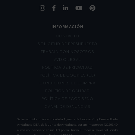
INFORMACIÓN
CONTACTO
SOLICITUD DE PRESUPUESTO
TRABAJA CON NOSOTROS
AVISO LEGAL
POLÍTICA DE PRIVACIDAD
POLÍTICA DE COOKIES (UE)
CONDICIONES DE COMPRA
POLÍTICA DE CALIDAD
POLÍTICA DE ECODISEÑO
CANAL DE DENUNCIAS
Se ha recibido un incentivo de la Agencia de Innovación y Desarrollo de
Andalucía IDEA, de la Junta de Andalucía, por un importe de 429.393,40
euros, cofinanciado en un 80% por la Unión Europea a través del Fondo