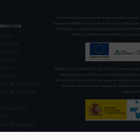
Se ha recibido un incentivo de la Agencia de Innovación 
importe de 429.393,40 euros, cofinanciado en un 80% por l
ORMACIÓN
FEDER para la realización del proyecto LÍNEA DE FA
HORECA, INDUSTRIA Y SANITARIO con el objetivo
TACTO
CITUD DE
UPUESTO
AJA CON
OTROS
DISEÑO Y APLICACIONES DEL NO TEJIDO ha llevado a cabo u
sido apoyado por el CDTI en su convocatoria de ayudas 
O LEGAL
denominado "Incorporación de nuevas tecnologías de mani
TICA DE PRIVACIDAD
ecodiseño en el ámbito del packaging" recibiendo en
presupuesto 
TICA DE COOKIES
ICIONES DE
PRA
TICA DE CALIDAD
TICA DE ECODISEÑO