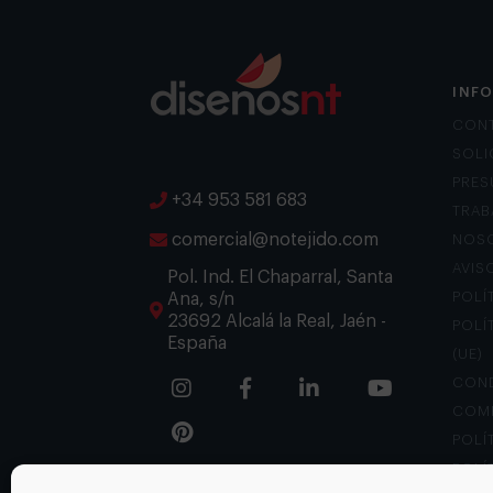
INF
CON
SOLI
PRES
+34 953 581 683
TRAB
comercial@notejido.com
NOS
AVIS
Pol. Ind. El Chaparral, Santa
Ana, s/n
POLÍ
23692 Alcalá la Real, Jaén -
POLÍ
España
(UE)
COND
COM
POLÍ
POLÍ