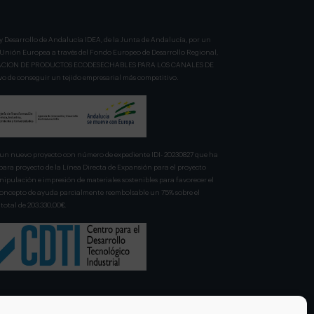
y Desarrollo de Andalucía IDEA, de la Junta de Andalucía, por un
a Unión Europea a través del Fondo Europeo de Desarrollo Regional,
BRICACION DE PRODUCTOS ECODESECHABLES PARA LOS CANALES DE
 de conseguir un tejido empresarial más competitivo.
n nuevo proyecto con número de expediente IDI- 20230827 que ha
para proyecto de la Línea Directa de Expansión para el proyecto
pulación e impresión de materiales sostenibles para favorecer el
 concepto de ayuda parcialmente reembolsable un 75% sobre el
total de 203.330,00€.