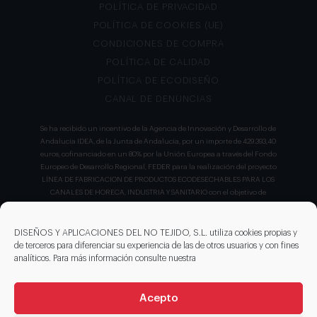
POLÍTICA DE PRIVACIDAD
POLÍTICA DE COOKIES (UE)
CONDICIONES DE COMPRA
POLÍTICA DE CALIDAD
POLÍTICA DE ECODISEÑO
CANAL DE DENUNCIAS
Se ha recibido un incentivo de la Agencia de Innovación y Desarrollo de
Andalucía IDEA, de la Junta de Andalucía, por un importe de 429.393,40
euros, cofinanciado en un 80% por la Unión Europea a través del Fondo
Europeo de Desarrollo Regional, FEDER para la realización del proyecto
LÍNEA DE FABRICACION DE PRODUCTOS ECODESECHABLES PARA LOS
CANALES DE HORECA, INDUSTRIA Y SANITARIO con el objetivo de
conseguir un tejido empresarial más competitivo.
DISEÑOS Y APLICACIONES DEL NO TEJIDO, S.L. utiliza cookies propias y
de terceros para diferenciar su experiencia de las de otros usuarios y con fines
analíticos. Para más información consulte nuestra
DISEÑO Y APLICACIONES DEL NO TEJIDO ha llevado a cabo un nuevo
proyecto con número de expediente IDI- 20230827 que ha sido apoyado
por el CDTI en su convocatoria de ayudas para proyecto de la Línea
Acepto
Directa de Expansión para el proyecto denominado "Incorporación de
nuevas tecnologías de manipulación e impresión de materiales