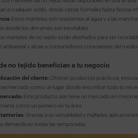
:
Los manteles de no tejido están disponibles en una ampli
n a cualquier estilo, desde cenas formales hasta fiestas infa
ncia:
Estos manteles son resistentes al agua y a las manchas
s donde los derrames son inevitables.
 manteles de no tejido están diseñados para ser reciclabl
 ambiental y atrae a consumidores conscientes del medio
e no tejido benefician a tu negocio
lización del cliente:
Ofrecer productos prácticos, innova
upermercado como un lugar donde encontrar todo lo neces
l mercado:
Este producto aún tiene un mercado en crecimien
onarte como un pionero en tu área.
tanterías:
Gracias a su versatilidad y múltiples aplicaciones
alta demanda en todas las temporadas.