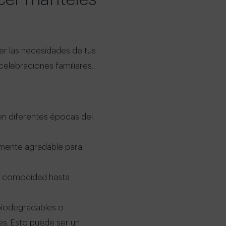
er las necesidades de tus
elebraciones familiares.
en diferentes épocas del
amente agradable para
n comodidad hasta
biodegradables o
es. Esto puede ser un