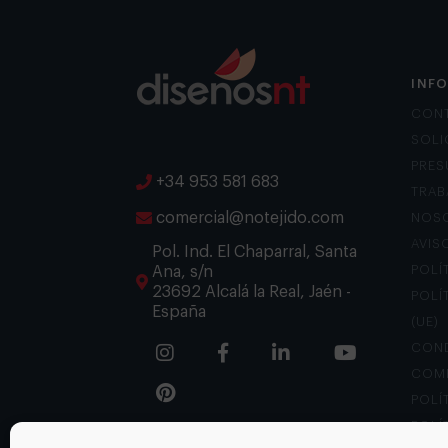
INF
CON
SOLI
PRES
+34 953 581 683
TRAB
comercial@notejido.com
NOS
AVIS
Pol. Ind. El Chaparral, Santa
Ana, s/n
POLÍ
23692 Alcalá la Real, Jaén -
POLÍ
España
(UE)
COND
COM
POLÍ
POLÍ