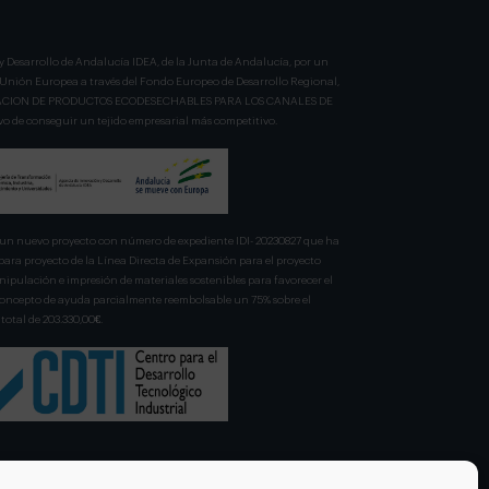
y Desarrollo de Andalucía IDEA, de la Junta de Andalucía, por un
a Unión Europea a través del Fondo Europeo de Desarrollo Regional,
BRICACION DE PRODUCTOS ECODESECHABLES PARA LOS CANALES DE
 de conseguir un tejido empresarial más competitivo.
n nuevo proyecto con número de expediente IDI- 20230827 que ha
para proyecto de la Línea Directa de Expansión para el proyecto
pulación e impresión de materiales sostenibles para favorecer el
 concepto de ayuda parcialmente reembolsable un 75% sobre el
total de 203.330,00€.