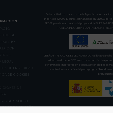
Se ha recibido un incentivo de la Agencia de Innovación 
importe de 429.393,40 euros, cofinanciado en un 80% por l
ORMACIÓN
FEDER para la realización del proyecto LÍNEA DE FA
HORECA, INDUSTRIA Y SANITARIO con el objetivo
TACTO
CITUD DE
UPUESTO
AJA CON
OTROS
DISEÑO Y APLICACIONES DEL NO TEJIDO ha llevado a cabo u
sido apoyado por el CDTI en su convocatoria de ayudas 
O LEGAL
denominado "Incorporación de nuevas tecnologías de mani
TICA DE PRIVACIDAD
ecodiseño en el ámbito del packaging" recibiendo en
presupuesto 
TICA DE COOKIES
ICIONES DE
PRA
TICA DE CALIDAD
TICA DE ECODISEÑO