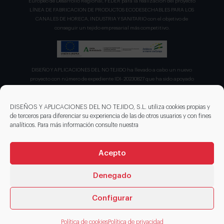
Europeo de Desarrollo Regional, FEDER para la realización del proyecto
LÍNEA DE FABRICACION DE PRODUCTOS ECODESECHABLES PARA LOS
CANALES DE HORECA, INDUSTRIA Y SANITARIO con el objetivo de
conseguir un tejido empresarial más competitivo.
DISEÑO Y APLICACIONES DEL NO TEJIDO ha llevado a cabo un nuevo
proyecto con número de expediente IDI- 20230827 que ha sido apoyado
por el CDTI en su convocatoria de ayudas para proyecto de la Línea
Directa de Expansión para el proyecto denominado "Incorporación de
nuevas tecnologías de manipulación e impresión de materiales
DISEÑOS Y APLICACIONES DEL NO TEJIDO, S.L. utiliza cookies propias y
sostenibles para favorecer el ecodiseño en el ámbito del packaging"
de terceros para diferenciar su experiencia de las de otros usuarios y con fines
recibiendo en concepto de ayuda parcialmente reembolsable un 75%
analíticos. Para más información consulte nuestra
sobre el presupuesto total de 203.330,00€.
Acepto
Denegado
Configurar
© 2026 DISENOS NT
Política de cookies
Política de privacidad