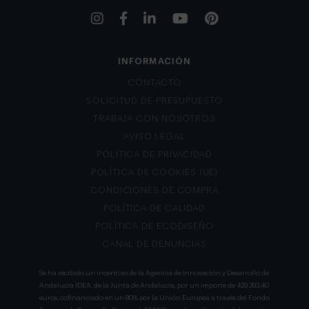
INFORMACIÓN
CONTACTO
SOLICITUD DE PRESUPUESTO
TRABAJA CON NOSOTROS
AVISO LEGAL
POLÍTICA DE PRIVACIDAD
POLÍTICA DE COOKIES (UE)
CONDICIONES DE COMPRA
POLÍTICA DE CALIDAD
POLÍTICA DE ECODISEÑO
CANAL DE DENUNCIAS
Se ha recibido un incentivo de la Agencia de Innovación y Desarrollo de
Andalucía IDEA, de la Junta de Andalucía, por un importe de 429.393,40
euros, cofinanciado en un 80% por la Unión Europea a través del Fondo