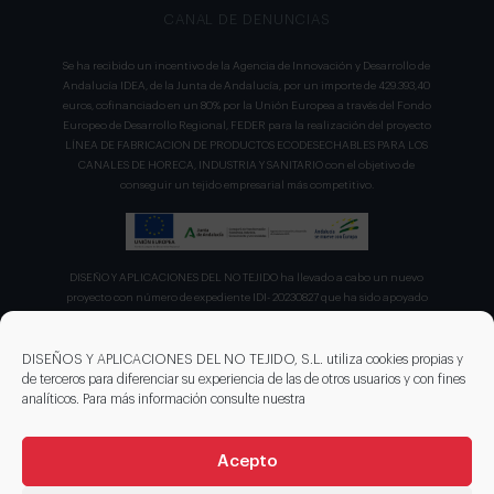
CANAL DE DENUNCIAS
Se ha recibido un incentivo de la Agencia de Innovación y Desarrollo de
Andalucía IDEA, de la Junta de Andalucía, por un importe de 429.393,40
euros, cofinanciado en un 80% por la Unión Europea a través del Fondo
Europeo de Desarrollo Regional, FEDER para la realización del proyecto
LÍNEA DE FABRICACION DE PRODUCTOS ECODESECHABLES PARA LOS
CANALES DE HORECA, INDUSTRIA Y SANITARIO con el objetivo de
conseguir un tejido empresarial más competitivo.
DISEÑO Y APLICACIONES DEL NO TEJIDO ha llevado a cabo un nuevo
proyecto con número de expediente IDI- 20230827 que ha sido apoyado
por el CDTI en su convocatoria de ayudas para proyecto de la Línea
Directa de Expansión para el proyecto denominado "Incorporación de
nuevas tecnologías de manipulación e impresión de materiales
DISEÑOS Y APLICACIONES DEL NO TEJIDO, S.L. utiliza cookies propias y
sostenibles para favorecer el ecodiseño en el ámbito del packaging"
de terceros para diferenciar su experiencia de las de otros usuarios y con fines
recibiendo en concepto de ayuda parcialmente reembolsable un 75%
analíticos. Para más información consulte nuestra
sobre el presupuesto total de 203.330,00€.
Acepto