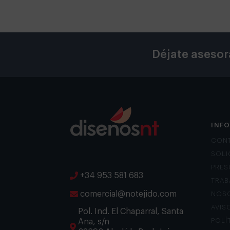
Déjate asesor
INF
CON
SOLI
PRES
+34 953 581 683
TRAB
comercial@notejido.com
NOS
AVIS
Pol. Ind. El Chaparral, Santa
Ana, s/n
POLÍ