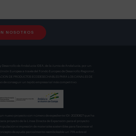
ON NOSOTROS
y Desarrollo de Andalucía IDEA, de la Junta de Andalucía, por un
a Unión Europea a través del Fondo Europeo de Desarrollo Regional,
BRICACION DE PRODUCTOS ECODESECHABLES PARA LOS CANALES DE
 de conseguir un tejido empresarial más competitivo.
n nuevo proyecto con número de expediente IDI- 20230827 que ha
para proyecto de la Línea Directa de Expansión para el proyecto
pulación e impresión de materiales sostenibles para favorecer el
 concepto de ayuda parcialmente reembolsable un 75% sobre el