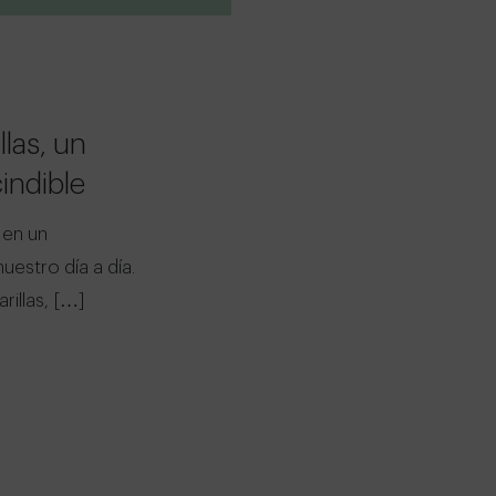
las, un
indible
 en un
estro día a día.
rillas, […]