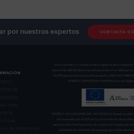
ar por nuestros expertos
CONTACTA C
Se ha recibido un incentivo de la Agencia de Innovación 
importe de 429.393,40 euros, cofinanciado en un 80% por l
ORMACIÓN
FEDER para la realización del proyecto LÍNEA DE FA
HORECA, INDUSTRIA Y SANITARIO con el objetivo
TACTO
CITUD DE
UPUESTO
AJA CON
OTROS
DISEÑO Y APLICACIONES DEL NO TEJIDO ha llevado a cabo u
sido apoyado por el CDTI en su convocatoria de ayudas 
O LEGAL
denominado "Incorporación de nuevas tecnologías de mani
TICA DE PRIVACIDAD
ecodiseño en el ámbito del packaging" recibiendo en