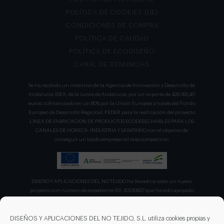
CONTACTO
SOLICITUD DE PRESUPUESTO
TRABAJA CON NOSOTROS
AVISO LEGAL
POLÍTICA DE PRIVACIDAD
POLÍTICA DE COOKIES (UE)
CONDICIONES DE COMPRA
POLÍTICA DE CALIDAD
POLÍTICA DE ECODISEÑO
CANAL DE DENUNCIAS
Se ha recibido un incentivo de la Agencia de Innovación y Desarrollo de
Andalucía IDEA, de la Junta de Andalucía, por un importe de 429.393,40
euros, cofinanciado en un 80% por la Unión Europea a través del Fondo
Europeo de Desarrollo Regional, FEDER para la realización del proyecto
LÍNEA DE FABRICACION DE PRODUCTOS ECODESECHABLES PARA LOS
CANALES DE HORECA, INDUSTRIA Y SANITARIO con el objetivo de
conseguir un tejido empresarial más competitivo.
DISEÑOS Y APLICACIONES DEL NO TEJIDO, S.L. utiliza cookies propias y