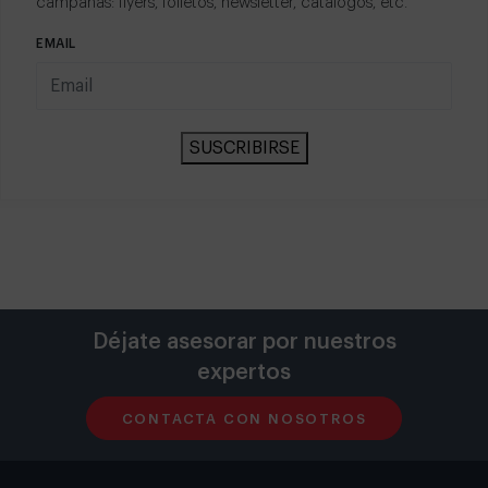
pases gratuitos a las principales ferias y eventos del
sector. Además, como usuario registrado, podrás
acceder a un repositorio de recursos excepcionales y
descargar material promocional para que lo uses en tus
campañas: flyers, folletos, newsletter, catálogos, etc.
EMAIL
SUSCRIBIRSE
Déjate asesorar por nuestros