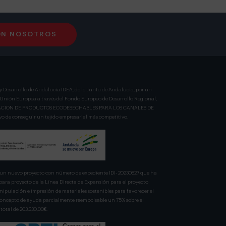
ON NOSOTROS
y Desarrollo de Andalucía IDEA, de la Junta de Andalucía, por un
a Unión Europea a través del Fondo Europeo de Desarrollo Regional,
BRICACION DE PRODUCTOS ECODESECHABLES PARA LOS CANALES DE
 de conseguir un tejido empresarial más competitivo.
n nuevo proyecto con número de expediente IDI- 20230827 que ha
para proyecto de la Línea Directa de Expansión para el proyecto
pulación e impresión de materiales sostenibles para favorecer el
 concepto de ayuda parcialmente reembolsable un 75% sobre el
total de 203.330,00€.