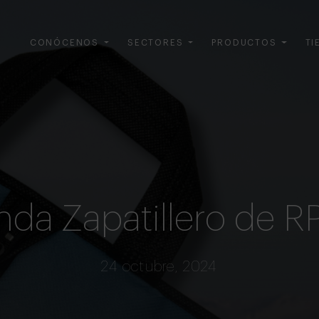
CONÓCENOS
SECTORES
PRODUCTOS
TI
nda Zapatillero de R
24 octubre, 2024