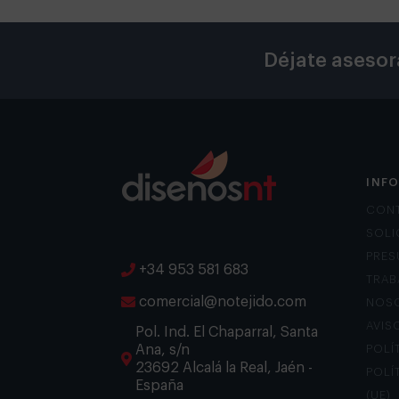
Déjate asesor
INF
CON
SOLI
PRES
+34 953 581 683
TRAB
comercial@notejido.com
NOS
AVIS
Pol. Ind. El Chaparral, Santa
Ana, s/n
POLÍ
23692 Alcalá la Real, Jaén -
POLÍ
España
(UE)