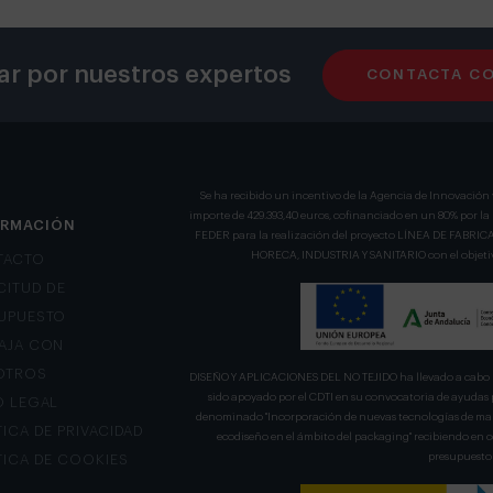
ar por nuestros expertos
CONTACTA C
Se ha recibido un incentivo de la Agencia de Innovación 
importe de 429.393,40 euros, cofinanciado en un 80% por l
ORMACIÓN
FEDER para la realización del proyecto LÍNEA DE FA
HORECA, INDUSTRIA Y SANITARIO con el objetivo
TACTO
CITUD DE
UPUESTO
AJA CON
OTROS
DISEÑO Y APLICACIONES DEL NO TEJIDO ha llevado a cabo u
sido apoyado por el CDTI en su convocatoria de ayudas 
O LEGAL
denominado "Incorporación de nuevas tecnologías de mani
TICA DE PRIVACIDAD
ecodiseño en el ámbito del packaging" recibiendo en
presupuesto 
TICA DE COOKIES