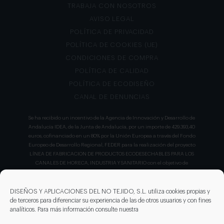
TRABAJA CON NOSOTROS
AVISO LEGAL
POLÍTICA DE PRIVACIDAD
POLÍTICA DE COOKIES (UE)
CONDICIONES DE COMPRA
POLÍTICA DE CALIDAD
POLÍTICA DE ECODISEÑO
CANAL DE DENUNCIAS
Se ha recibido un incentivo de la Agencia de Innovación y Desarrollo de
Andalucía IDEA, de la Junta de Andalucía, por un importe de 429.393,40
euros, cofinanciado en un 80% por la Unión Europea a través del Fondo
Europeo de Desarrollo Regional, FEDER para la realización del proyecto
LÍNEA DE FABRICACION DE PRODUCTOS ECODESECHABLES PARA LOS
CANALES DE HORECA, INDUSTRIA Y SANITARIO con el objetivo de
conseguir un tejido empresarial más competitivo.
DISEÑOS Y APLICACIONES DEL NO TEJIDO, S.L. utiliza cookies propias y
de terceros para diferenciar su experiencia de las de otros usuarios y con fines
analíticos. Para más información consulte nuestra
DISEÑO Y APLICACIONES DEL NO TEJIDO ha llevado a cabo un nuevo
proyecto con número de expediente IDI- 20230827 que ha sido apoyado