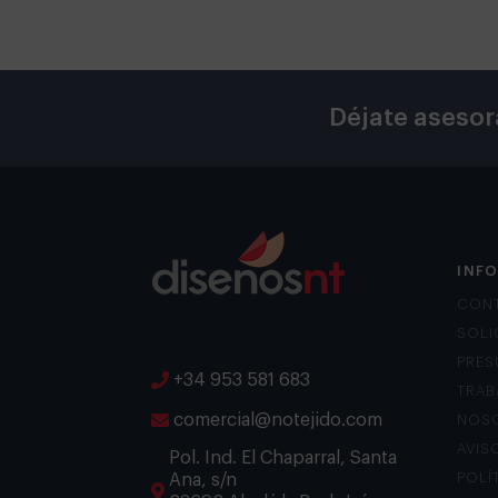
Déjate asesor
INF
CON
SOLI
PRES
+34 953 581 683
TRAB
comercial@notejido.com
NOS
AVIS
Pol. Ind. El Chaparral, Santa
Ana, s/n
POLÍ