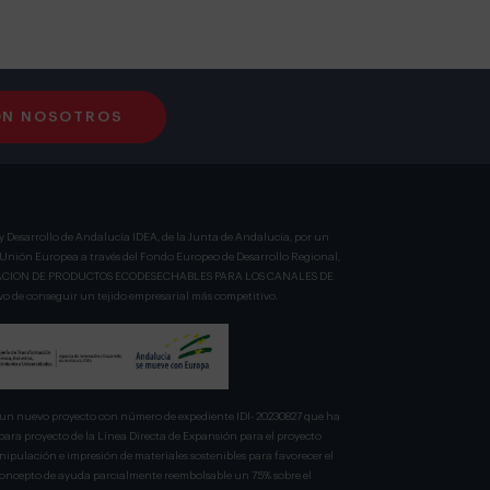
ON NOSOTROS
y Desarrollo de Andalucía IDEA, de la Junta de Andalucía, por un
a Unión Europea a través del Fondo Europeo de Desarrollo Regional,
BRICACION DE PRODUCTOS ECODESECHABLES PARA LOS CANALES DE
 de conseguir un tejido empresarial más competitivo.
n nuevo proyecto con número de expediente IDI- 20230827 que ha
para proyecto de la Línea Directa de Expansión para el proyecto
pulación e impresión de materiales sostenibles para favorecer el
 concepto de ayuda parcialmente reembolsable un 75% sobre el