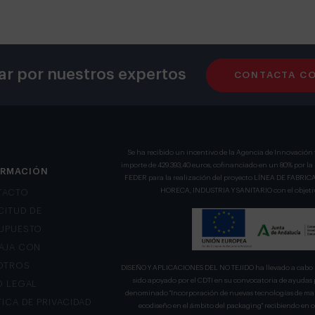
ar por nuestros expertos
CONTACTA C
Se ha recibido un incentivo de la Agencia de Innovación 
importe de 429.393,40 euros, cofinanciado en un 80% por l
ORMACIÓN
FEDER para la realización del proyecto LÍNEA DE FA
HORECA, INDUSTRIA Y SANITARIO con el objetivo
TACTO
CITUD DE
UPUESTO
AJA CON
OTROS
DISEÑO Y APLICACIONES DEL NO TEJIDO ha llevado a cabo u
sido apoyado por el CDTI en su convocatoria de ayudas 
O LEGAL
denominado "Incorporación de nuevas tecnologías de mani
TICA DE PRIVACIDAD
ecodiseño en el ámbito del packaging" recibiendo en