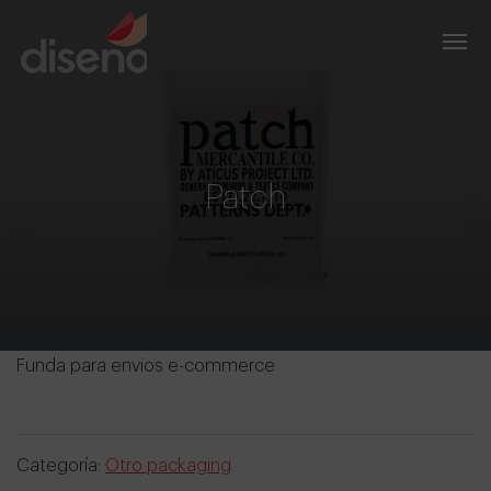
Patch
Funda para envios e-commerce
Categoría:
Otro packaging