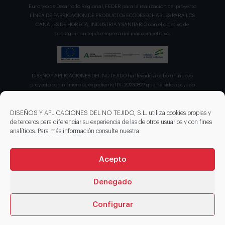
Europeo de Desarrollo Regional, FEDER para la realización del proyecto
LÍNEA DE FABRICACION DE PRODUCTOS ECODESECHABLES PARA LOS
CANALES DE HORECA, INDUSTRIA Y SANITARIO con el objetivo de
conseguir un tejido empresarial más competitivo.
DISEÑO Y APLICACIONES DEL NO TEJIDO ha llevado a cabo un nuevo
proyecto con número de expediente IDI- 20230827 que ha sido apoyado
por el CDTI en su convocatoria de ayudas para proyecto de la Línea
Directa de Expansión para el proyecto denominado "Incorporación de
nuevas tecnologías de manipulación e impresión de materiales
DISEÑOS Y APLICACIONES DEL NO TEJIDO, S.L. utiliza cookies propias y
sostenibles para favorecer el ecodiseño en el ámbito del packaging"
de terceros para diferenciar su experiencia de las de otros usuarios y con fines
recibiendo en concepto de ayuda parcialmente reembolsable un 75%
analíticos. Para más información consulte nuestra
sobre el presupuesto total de 203.330,00€.
Acepto
Denegado
Configurar