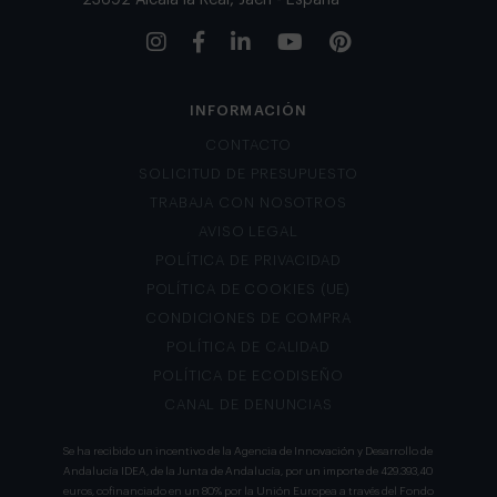
INFORMACIÓN
CONTACTO
SOLICITUD DE PRESUPUESTO
TRABAJA CON NOSOTROS
AVISO LEGAL
POLÍTICA DE PRIVACIDAD
POLÍTICA DE COOKIES (UE)
CONDICIONES DE COMPRA
POLÍTICA DE CALIDAD
POLÍTICA DE ECODISEÑO
CANAL DE DENUNCIAS
Se ha recibido un incentivo de la Agencia de Innovación y Desarrollo de
Andalucía IDEA, de la Junta de Andalucía, por un importe de 429.393,40
euros, cofinanciado en un 80% por la Unión Europea a través del Fondo